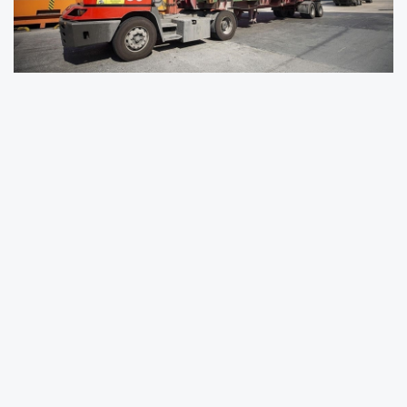
Kileci, yaptığı yazılı açıklamada, bölge
ihracatının her yıl artış gösterdiğini belirtti.
Ticari faaliyetlerini sınır ötesine taşıyan
firmaların sayısının fazlalaştığına işaret eden
Kileci, "Bölgemiz, 2020'de 9,3 milyar dolarlık
ihracat gerçekleştirdi. Bu ihracatın 5,3 milyar
dolarlık kısmını Türkiye'nin en büyük 1000
ihracatçısı arasında yer alan 93 şirketimiz
yaptı. Bu firmalarımızın 77'si Gaziantep'te, 9'u