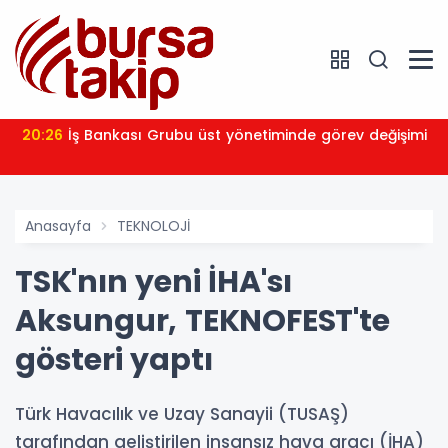
20:26
İş Bankası Grubu üst yönetiminde görev değişimi
Anasayfa
TEKNOLOJİ
TSK'nın yeni İHA'sı
Aksungur, TEKNOFEST'te
gösteri yaptı
Türk Havacılık ve Uzay Sanayii (TUSAŞ)
tarafından geliştirilen insansız hava aracı (İHA)