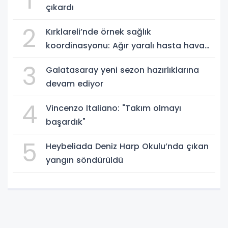
1
çıkardı
2
Kırklareli’nde örnek sağlık
koordinasyonu: Ağır yaralı hasta hava
ambulansıyla Ankara’ya sevk edildi
3
Galatasaray yeni sezon hazırlıklarına
devam ediyor
4
Vincenzo Italiano: "Takım olmayı
başardık"
5
Heybeliada Deniz Harp Okulu’nda çıkan
yangın söndürüldü