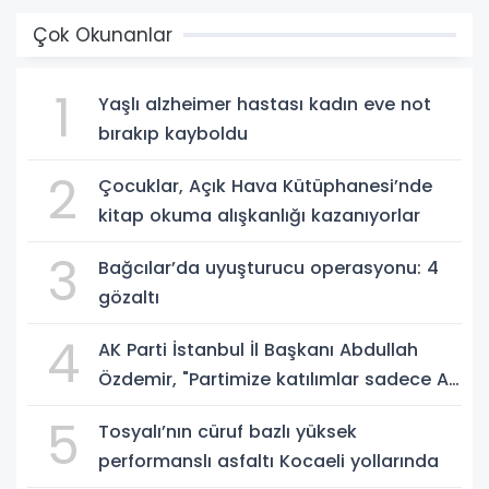
Çok Okunanlar
1
Yaşlı alzheimer hastası kadın eve not
bırakıp kayboldu
2
Çocuklar, Açık Hava Kütüphanesi’nde
kitap okuma alışkanlığı kazanıyorlar
3
Bağcılar’da uyuşturucu operasyonu: 4
gözaltı
4
AK Parti İstanbul İl Başkanı Abdullah
Özdemir, "Partimize katılımlar sadece AK
Parti’nin değil, Türkiye’nin büyümesidir"
5
Tosyalı’nın cüruf bazlı yüksek
performanslı asfaltı Kocaeli yollarında