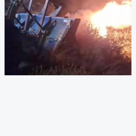
Balıkesir’in Marmara ilçesine bağlı Avşa Adası
Karadut Plajı’nda gece saatlerinde otluk
alanda yangın çıktı.
Edinilen bilgiye göre, Avşa Adası Karadut
Plajı’nda çıkan yangına 2 itfaiye aracı ve 1