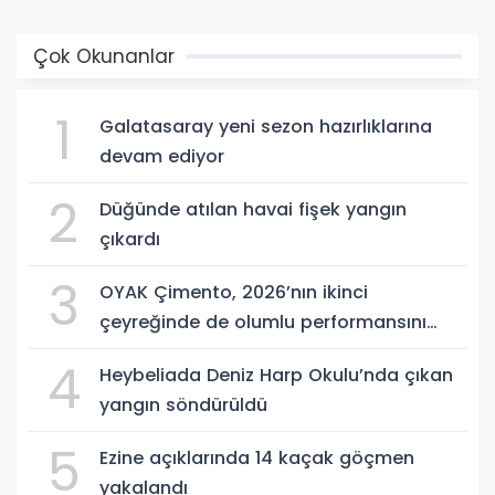
Çok Okunanlar
1
Galatasaray yeni sezon hazırlıklarına
devam ediyor
2
Düğünde atılan havai fişek yangın
çıkardı
3
OYAK Çimento, 2026’nın ikinci
çeyreğinde de olumlu performansını
sürdürdü
4
Heybeliada Deniz Harp Okulu’nda çıkan
yangın söndürüldü
5
Ezine açıklarında 14 kaçak göçmen
yakalandı