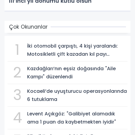
111’inci yıl dönümü kutlu olsun
Çok Okunanlar
1
İki otomobil çarpıştı, 4 kişi yaralandı:
Motosikletli çift kazadan kıl payı
kurtuldu
2
Kazdağları’nın eşsiz doğasında "Aile
Kampı" düzenlendi
3
Kocaeli’de uyuşturucu operasyonlarında
6 tutuklama
4
Levent Açıkgöz: "Galibiyet alamadık
ama 1 puan da kaybetmekten iyidir"