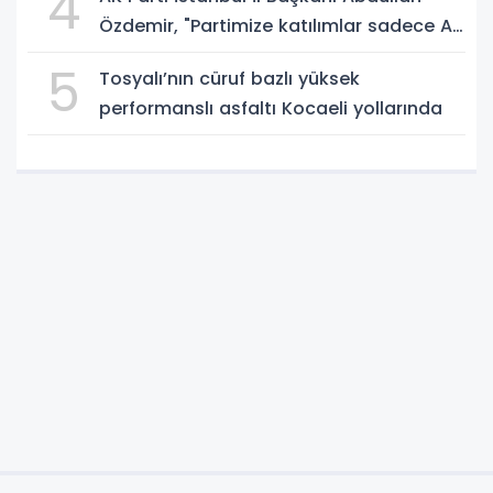
4
Özdemir, "Partimize katılımlar sadece AK
Parti’nin değil, Türkiye’nin büyümesidir"
5
Tosyalı’nın cüruf bazlı yüksek
performanslı asfaltı Kocaeli yollarında