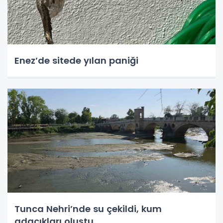
Enez’de sitede yılan paniği
Tunca Nehri’nde su çekildi, kum
adacıkları oluştu