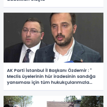
AK Parti İstanbul İl Başkanı Özdemir : "
Meclis üyelerinin hür iradesinin sandığa
yansıması için tüm hukukçularımızla
gerekli başvurumuzu yapacağız"