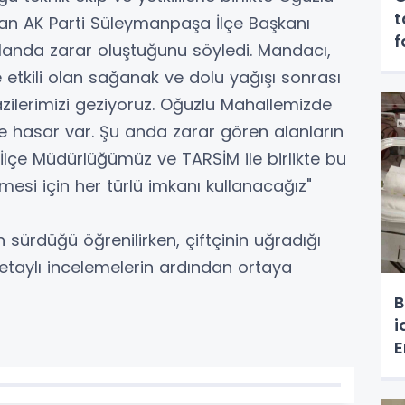
t
an AK Parti Süleymanpaşa İlçe Başkanı
f
alanda zarar oluştuğunu söyledi. Mandacı,
 etkili olan sağanak ve dolu yağışı sonrası
azilerimizi geziyoruz. Oğuzlu Mahallemizde
de hasar var. Şu anda zarar gören alanların
 İlçe Müdürlüğümüz ve TARSİM ile birlikte bu
mesi için her türlü imkanı kullanacağız"
 sürdüğü öğrenilirken, çiftçinin uğradığı
etaylı incelemelerin ardından ortaya
B
i
E
d
o