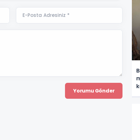
E-Posta Adresiniz *
B
m
k