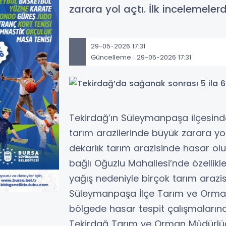
zarara yol açtı. İlk incelemeler
29-05-2026 17:31
Güncelleme : 29-05-2026 17:31
Tekirdağ’ın Süleymanpaşa ilçesinde
tarım arazilerinde büyük zarara yol 
dekarlık tarım arazisinde hasar oluş
bağlı Oğuzlu Mahallesi’nde özellikle
yağış nedeniyle birçok tarım arazi
Süleymanpaşa İlçe Tarım ve Orman M
bölgede hasar tespit çalışmalarına
Tekirdağ Tarım ve Orman Müdürlüğü t