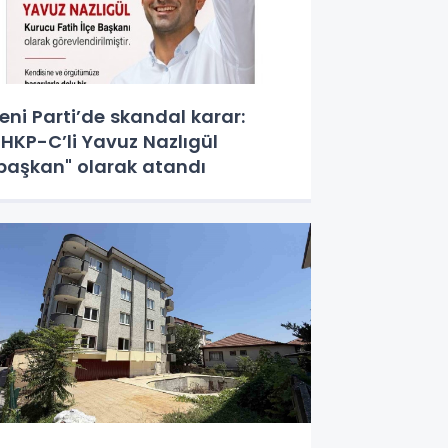
eni Parti’de skandal karar:
HKP-C’li Yavuz Nazlıgül
başkan" olarak atandı