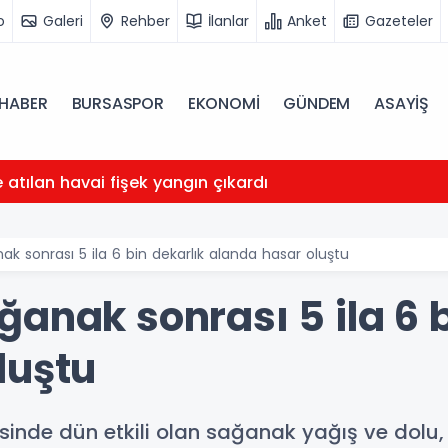
o
Galeri
Rehber
İlanlar
Anket
Gazeteler
HABER
BURSASPOR
EKONOMİ
GÜNDEM
ASAYİŞ
atılan havai fişek yangın çıkardı
ak sonrası 5 ila 6 bin dekarlık alanda hasar oluştu
anak sonrası 5 ila 6 b
luştu
inde dün etkili olan sağanak yağış ve dolu,