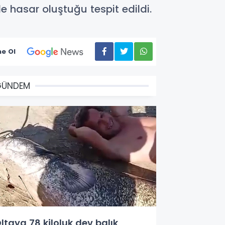
de hasar oluştuğu tespit edildi.
e Ol
GÜNDEM
ltaya 78 kiloluk dev balık