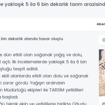
de yaklaşık 5 ila 6 bin dekarlık tarım arazisin
Abon
 dün etkili olan sağanak yağış ve dolu,
açtı. İlk incelemelerde yaklaşık 5 ila 6 bin
tuğu tespit edildi.
 ekili alanlarda etkili olan dolu ve sağanak
si zarar gördü. Yağışın ardından
üdürlüğü ekipleri ile TARSİM yetkilileri
 başladı.
O
eknik ekip ve yetkililerle birlikte Oğuzlu