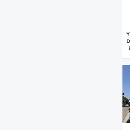
Y
D
"