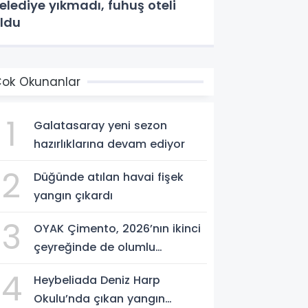
elediye yıkmadı, fuhuş oteli
ldu
ok Okunanlar
1
Galatasaray yeni sezon
hazırlıklarına devam ediyor
2
Düğünde atılan havai fişek
yangın çıkardı
3
OYAK Çimento, 2026’nın ikinci
çeyreğinde de olumlu
performansını sürdürdü
4
Heybeliada Deniz Harp
Okulu’nda çıkan yangın