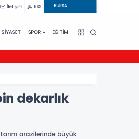
İletişim
RSS
SİYASET
SPOR
EĞİTİM
23:09
Ezine
in dekarlık
 tarım arazilerinde büyük