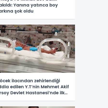
akıldı: Yanına yatınca boy
arkına şok oldu
öcek ilacından zehirlendiği
ddia edilen Y.T’nin Mehmet Akif
rsoy Devlet Hastanesi’nde ilk
ünyaya gelen bebek olduğu
rtaya çıktı