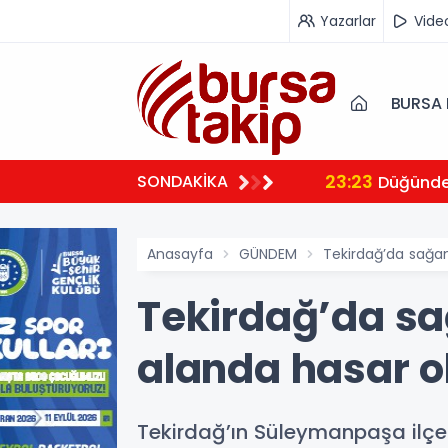
Yazarlar
Vide
BURSA 
23:23
SONDAKİKA
 ambulansıyla Ankara’ya sevk edildi
Düğünde 
Anasayfa
GÜNDEM
Tekirdağ’da sağan
Tekirdağ’da sağ
alanda hasar o
Tekirdağ’ın Süleymanpaşa ilçes