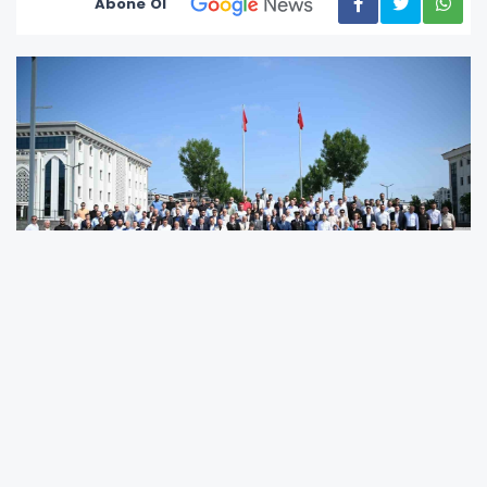
Abone Ol
Kartepe’de geleneksel kent bayramlaşması,
Kent Meydanı’nda yoğun katılımla
gerçekleştirildi.