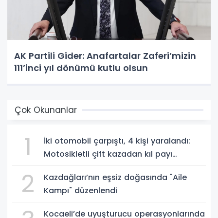
AK Partili Gider: Anafartalar Zaferi’mizin
111’inci yıl dönümü kutlu olsun
Çok Okunanlar
1
İki otomobil çarpıştı, 4 kişi yaralandı:
Motosikletli çift kazadan kıl payı
kurtuldu
2
Kazdağları’nın eşsiz doğasında "Aile
Kampı" düzenlendi
Kocaeli’de uyuşturucu operasyonlarında