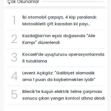
Çok Okunanlar
1
İki otomobil çarpıştı, 4 kişi yaralandı:
Motosikletli çift kazadan kıl payı
kurtuldu
2
Kazdağları’nın eşsiz doğasında "Aile
Kampı" düzenlendi
3
Kocaeli’de uyuşturucu operasyonlarında
6 tutuklama
4
Levent Açıkgöz: "Galibiyet alamadık
ama 1 puan da kaybetmekten iyidir"
5
Bilecik’te kuşun elektrik teline çarpması
sonucu çıkan yangın kontrol altına alındı