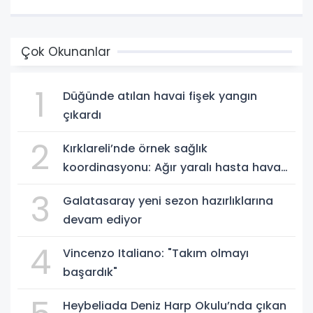
Çok Okunanlar
1
Düğünde atılan havai fişek yangın
çıkardı
2
Kırklareli’nde örnek sağlık
koordinasyonu: Ağır yaralı hasta hava
ambulansıyla Ankara’ya sevk edildi
3
Galatasaray yeni sezon hazırlıklarına
devam ediyor
4
Vincenzo Italiano: "Takım olmayı
başardık"
Heybeliada Deniz Harp Okulu’nda çıkan