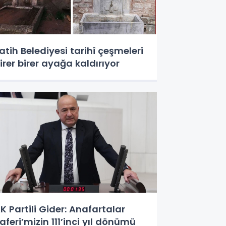
atih Belediyesi tarihî çeşmeleri
irer birer ayağa kaldırıyor
K Partili Gider: Anafartalar
aferi’mizin 111’inci yıl dönümü