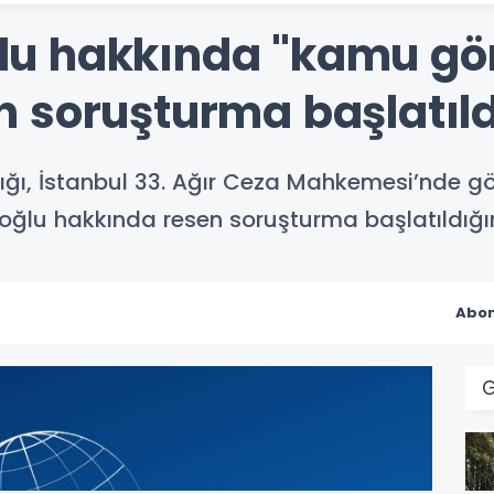
 hakkında "kamu görev
 soruşturma başlatıld
ğı, İstanbul 33. Ağır Ceza Mahkemesi’nde gö
ğlu hakkında resen soruşturma başlatıldığın
Abon
G