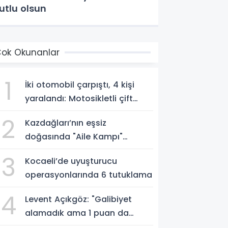
utlu olsun
ok Okunanlar
1
İki otomobil çarpıştı, 4 kişi
yaralandı: Motosikletli çift
kazadan kıl payı kurtuldu
2
Kazdağları’nın eşsiz
doğasında "Aile Kampı"
düzenlendi
3
Kocaeli’de uyuşturucu
operasyonlarında 6 tutuklama
4
Levent Açıkgöz: "Galibiyet
alamadık ama 1 puan da
kaybetmekten iyidir"