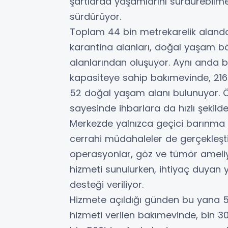
şartlarda yaşamlarını sürdürebilmel
sürdürüyor.
Toplam 44 bin metrekarelik alanda f
karantina alanları, doğal yaşam bö
alanlarından oluşuyor. Aynı anda 
kapasiteye sahip bakımevinde, 216 a
52 doğal yaşam alanı bulunuyor. Ö
sayesinde ihbarlara da hızlı şekild
Merkezde yalnızca geçici barınma h
cerrahi müdahaleler de gerçekleştiri
operasyonlar, göz ve tümör ameliyat
hizmeti sunulurken, ihtiyaç duyan
desteği veriliyor.
Hizmete açıldığı günden bu yana 
hizmeti verilen bakımevinde, bin 300