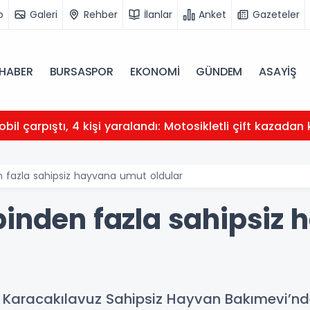
o
Galeri
Rehber
İlanlar
Anket
Gazeteler
HABER
BURSASPOR
EKONOMİ
GÜNDEM
ASAYİŞ
obil çarpıştı, 4 kişi yaralandı: Motosikletli çift kazadan 
n fazla sahipsiz hayvana umut oldular
binden fazla sahipsiz
i Karacakılavuz Sahipsiz Hayvan Bakımevi’nd