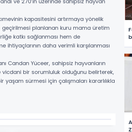
landı ve 270’in üzerinde sahipsiz hayvan
kımevinin kapasitesini artırmaya yönelik
ta geçirilmesi planlanan kuru mama üretim
F
lirliğe katkı sağlanması hem de
b
 ihtiyaçlarının daha verimli karşılanması
anı Candan Yüceer, sahipsiz hayvanların
vicdani bir sorumluluk olduğunu belirterek,
bir yaşam sürmesi için çalışmaları kararlılıkla
A
Z