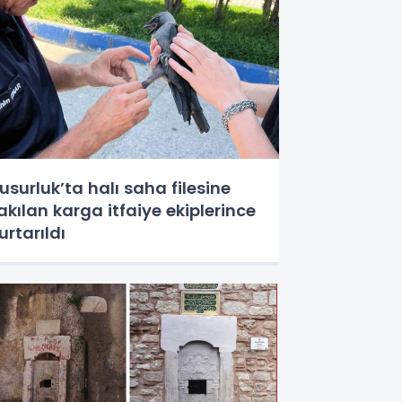
usurluk’ta halı saha filesine
akılan karga itfaiye ekiplerince
urtarıldı