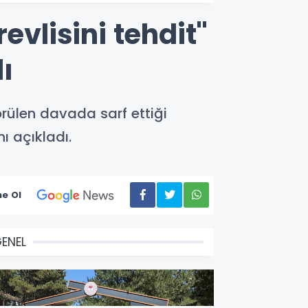
lisini tehdit"
ı
rülen davada sarf ettiği
ı açıkladı.
e Ol
ENEL