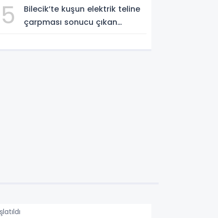
5
Bilecik’te kuşun elektrik teline
çarpması sonucu çıkan
yangın kontrol altına alındı
atıldı