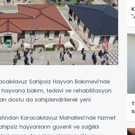
K
"
racakılavuz Sahipsiz Hayvan Bakımevi’nde
z hayvana bakım, tedavi ve rehabilitasyon
an dostu da sahiplendirilerek yeni
T
s
afından Karacakılavuz Mahallesi’nde hizmet
hipsiz hayvanların güvenli ve sağlıklı