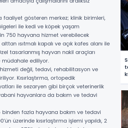
eri amacıyla çalışmalarını aralıksız
aaliyet gösteren merkez; klinik birimleri,
lgeleri ile kedi ve köpek yaşam
bin 750 hayvana hizmet verebilecek
lttan ısıtmalı kapalı ve açık kafes alanı ile
zel tasarlanmış hayvan nakil araçları
S
e müdahale ediliyor.
t
izmeti değil, tedavi, rehabilitasyon ve
k
liyor. Kısırlaştırma, ortopedik
ları ile sezaryen gibi birçok veterinerlik
 yabani hayvanlara da bakım ve tedavi
5 binden fazla hayvana bakım ve tedavi
’ün üzerinde kısırlaştırma işlemi yapıldı, 2