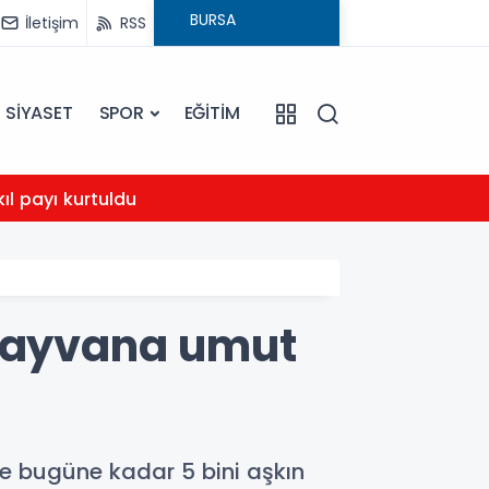
İletişim
RSS
SİYASET
SPOR
EĞİTİM
23:01
kıl payı kurtuldu
Karac
 hayvana umut
e bugüne kadar 5 bini aşkın