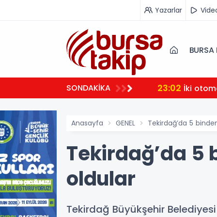
Yazarlar
Vide
BURSA 
23:02
SONDAKİKA
İki otom
Anasayfa
GENEL
Tekirdağ’da 5 binde
Tekirdağ’da 5 
oldular
Tekirdağ Büyükşehir Belediyes