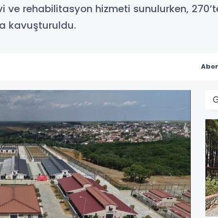
 ve rehabilitasyon hizmeti sunulurken, 270’
na kavuşturuldu.
Abon
G