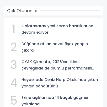
Çok Okunanlar
1
Galatasaray yeni sezon hazırlıklarına
devam ediyor
2
Düğünde atılan havai fişek yangın
çıkardı
3
OYAK Çimento, 2026’nın ikinci
çeyreğinde de olumlu performansını
sürdürdü
4
Heybeliada Deniz Harp Okulu’nda çıkan
yangın söndürüldü
5
Ezine açıklarında 14 kaçak göçmen
yakalandı