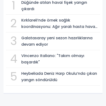
1
Düğünde atılan havai fişek yangın
çıkardı
2
Kırklareli’nde örnek sağlık
koordinasyonu: Ağır yaralı hasta hava
ambulansıyla Ankara’ya sevk edildi
3
Galatasaray yeni sezon hazırlıklarına
devam ediyor
4
Vincenzo Italiano: "Takım olmayı
başardık"
5
Heybeliada Deniz Harp Okulu’nda çıkan
yangın söndürüldü