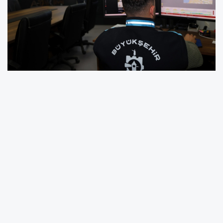
Kocaeli Büyükşehir Belediyesi Yol ve Bakım
Dairesi Başkanlığı bünyesinde kurulan ve dev
ekranlarla kentin her noktasının anlık takip
edildiği Koordinasyon Merkezi, sahadaki
ekiplerin saniyeler içinde harekete geçmesini
sağlıyor.
Merkezde yer alan dev ekranlar üzerinden
Kocaeli’nin her köşesi anlık olarak izlenebiliyor.
Trafik yoğunluğu, yol durumu, saha