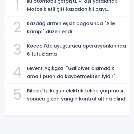
1
İki otomobil çarpıştı, 4 kişi yaralandı:
Motosikletli çift kazadan kıl payı
kurtuldu
2
Kazdağları’nın eşsiz doğasında "Aile
Kampı" düzenlendi
3
Kocaeli’de uyuşturucu operasyonlarında
6 tutuklama
4
Levent Açıkgöz: "Galibiyet alamadık
ama 1 puan da kaybetmekten iyidir"
5
Bilecik’te kuşun elektrik teline çarpması
sonucu çıkan yangın kontrol altına alındı