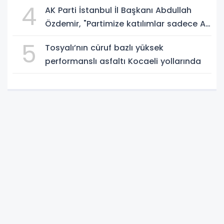
4
AK Parti İstanbul İl Başkanı Abdullah
Özdemir, "Partimize katılımlar sadece AK
Parti’nin değil, Türkiye’nin büyümesidir"
5
Tosyalı’nın cüruf bazlı yüksek
performanslı asfaltı Kocaeli yollarında