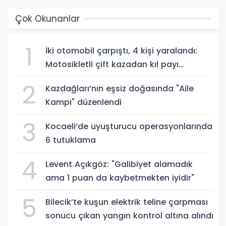
Çok Okunanlar
1
İki otomobil çarpıştı, 4 kişi yaralandı:
Motosikletli çift kazadan kıl payı
kurtuldu
2
Kazdağları’nın eşsiz doğasında "Aile
Kampı" düzenlendi
3
Kocaeli’de uyuşturucu operasyonlarında
6 tutuklama
4
Levent Açıkgöz: "Galibiyet alamadık
ama 1 puan da kaybetmekten iyidir"
5
Bilecik’te kuşun elektrik teline çarpması
sonucu çıkan yangın kontrol altına alındı