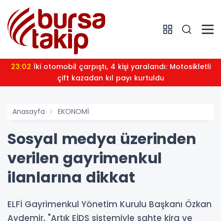
23:02
İki otomobil çarpıştı, 4 kişi yaralandı: Motosikletli
çift kazadan kıl payı kurtuldu
Anasayfa
EKONOMİ
Sosyal medya üzerinden
verilen gayrimenkul
ilanlarına dikkat
ELFİ Gayrimenkul Yönetim Kurulu Başkanı Özkan
Aydemir, "Artık EİDS sistemiyle sahte kira ve