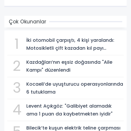
Çok Okunanlar
1
İki otomobil çarpıştı, 4 kişi yaralandı:
Motosikletli çift kazadan kıl payı
kurtuldu
2
Kazdağları’nın eşsiz doğasında "Aile
Kampı" düzenlendi
3
Kocaeli’de uyuşturucu operasyonlarında
6 tutuklama
4
Levent Açıkgöz: "Galibiyet alamadık
ama 1 puan da kaybetmekten iyidir"
Bilecik’te kuşun elektrik teline çarpması