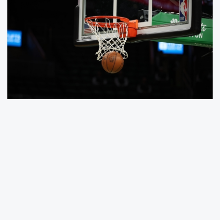
Batı Konferansı'nda play-off'a 4. sıradan giren
Mavericks, normal sezonu 3. bitiren Warriors'a
karşı oynadığı serideki ilk maçını kazandı.
Mücadelede 20 üç sayılık basket kaydeden
Mavericks, bu sezon üç sayı çizgisinin