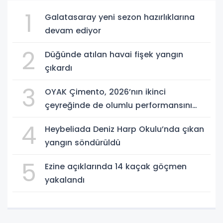
1
Galatasaray yeni sezon hazırlıklarına
devam ediyor
2
Düğünde atılan havai fişek yangın
çıkardı
3
OYAK Çimento, 2026’nın ikinci
çeyreğinde de olumlu performansını
sürdürdü
4
Heybeliada Deniz Harp Okulu’nda çıkan
yangın söndürüldü
5
Ezine açıklarında 14 kaçak göçmen
yakalandı