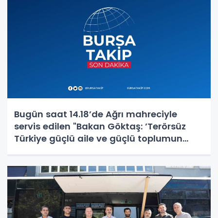
Bugün saat 14.18’de Ağrı mahreciyle
servis edilen "Bakan Göktaş: ’Terörsüz
Türkiye güçlü aile ve güçlü toplumun
teminatıdır’" başlıklı haberin bir karesi
kaynağından iptal edilmiştir. Özür diler,
haberde an itibariyle mevcut