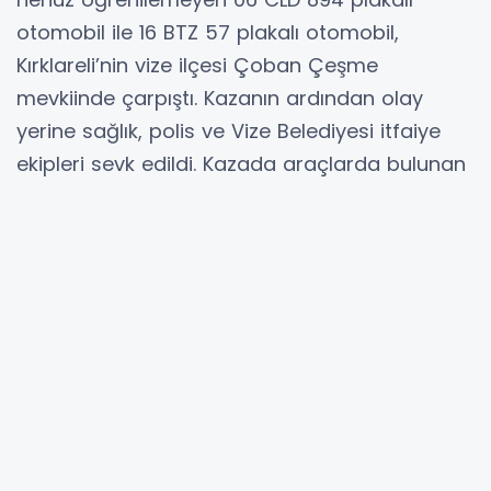
otomobil ile 16 BTZ 57 plakalı otomobil,
Kırklareli’nin vize ilçesi Çoban Çeşme
mevkiinde çarpıştı. Kazanın ardından olay
yerine sağlık, polis ve Vize Belediyesi itfaiye
ekipleri sevk edildi. Kazada araçlarda bulunan
toplam 6 kişi yaralanırken, 06 plakalı araçta
bulunan hamile bir kadın, araç içerisinden Vize
itfaiye ekipleri tarafından çıkarılarak sağlık
ekiplerine teslim edildi.
Ambulanslarla Vize Devlet Hastanesi’ne
kaldırılan yaralıların sağlık durumlarının iyi
olduğu ve hayati tehlikelerinin bulunmadığı
öğrenildi.
Polis ekipleri kazayla ilgili inceleme başlattı.