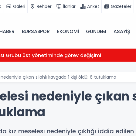
o
Galeri
Rehber
İlanlar
Anket
Gazeteler
HABER
BURSASPOR
EKONOMİ
GÜNDEM
ASAYİŞ
ası Grubu üst yönetiminde görev değişimi
i nedeniyle çıkan silahlı kavgada 1 kişi öldü: 6 tutuklama
selesi nedeniyle çıkan
utuklama
nda kız meselesi nedeniyle çıktığı iddia edile