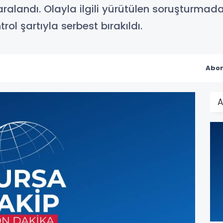
 yaralandı. Olayla ilgili yürütülen soruşturma
ntrol şartıyla serbest bırakıldı.
Abon
A