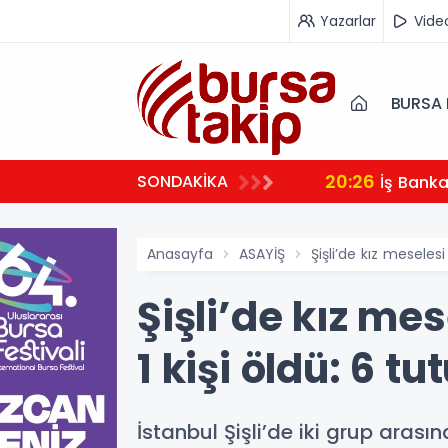
Yazarlar
Vide
BURSA 
20:26
SONDAKİKA
İş Bank
Anasayfa
ASAYİŞ
Şişli’de kız meseles
Şişli’de kız me
1 kişi öldü: 6 t
İstanbul Şişli’de iki grup arası