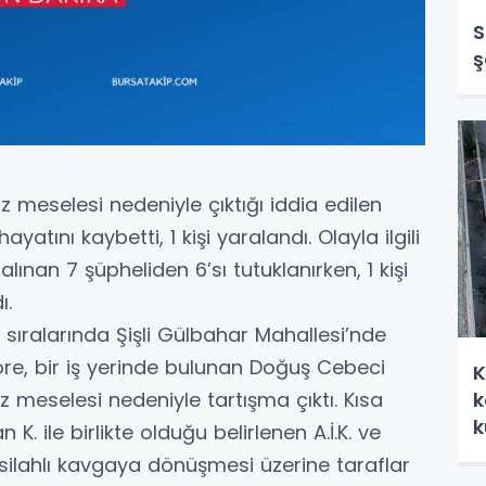
S
ş
ız meselesi nedeniyle çıktığı iddia edilen
yatını kaybetti, 1 kişi yaralandı. Olayla ilgili
ınan 7 şüpheliden 6’sı tutuklanırken, 1 kişi
ı.
 sıralarında Şişli Gülbahar Mahallesi’nde
öre, bir iş yerinde bulunan Doğuş Cebeci
K
z meselesi nedeniyle tartışma çıktı. Kısa
k
k
 ile birlikte olduğu belirlenen A.İ.K. ve
 silahlı kavgaya dönüşmesi üzerine taraflar