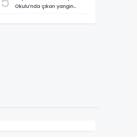
5
Okulu’nda çıkan yangın
söndürüldü