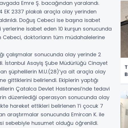
lı kavgada Emre Ş. bacağından yaralandı.
 EK 2337 plakalı araçla olay yerinden
ldırıldı. Doğuş Cebeci ise başına isabet
i yerlerine isabet eden 10 kurşun sonucunda
an Cebeci, doktorların tüm müdahalelerine
tığı çalışmalar sonucunda olay yerinde 2
di. İstanbul Asayiş Şube Müdürlüğü Cinayet
T
şan şüphelilerin M.U.(28)’ya ait araçla olay
B
ittiklerini belirlendi. Ekiplerin yaptığı
ilerin Çatalca Devlet Hastanesi’nde tedavi
iplerin düzenlediği operasyon sonucunda olay
kte hareket ettikleri belirlenen 1’i çocuk 7
ılan araştırmalar sonucunda Emircan K. ile
i sebebiyle husumet olduğu öğrenildi.