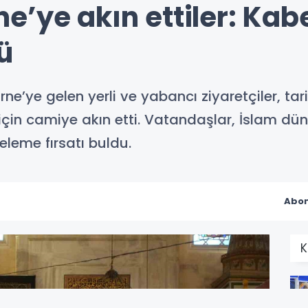
’ye akın ettiler: Kabe
ü
ne’ye gelen yerli ve yabancı ziyaretçiler, ta
için camiye akın etti. Vatandaşlar, İslam dü
eleme fırsatı buldu.
Abon
K