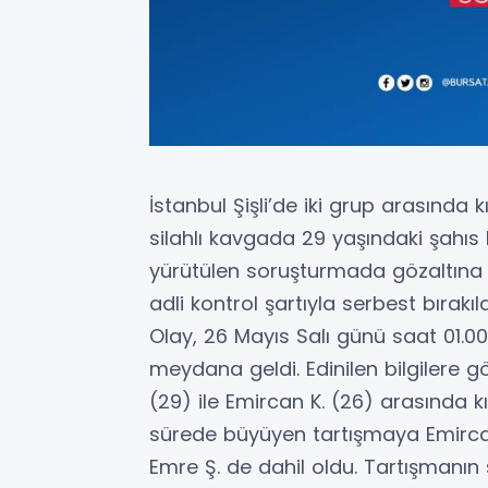
İstanbul Şişli’de iki grup arasında k
silahlı kavgada 29 yaşındaki şahıs ha
yürütülen soruşturmada gözaltına al
adli kontrol şartıyla serbest bırakıld
Olay, 26 Mayıs Salı günü saat 01.00
meydana geldi. Edinilen bilgilere g
(29) ile Emircan K. (26) arasında kı
sürede büyüyen tartışmaya Emircan K.
Emre Ş. de dahil oldu. Tartışmanın