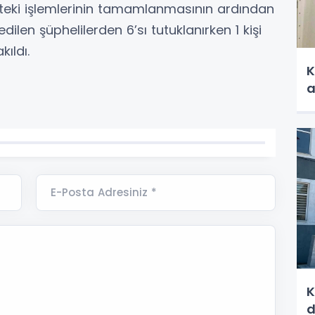
tteki işlemlerinin tamamlanmasının ardından
dilen şüphelilerden 6’sı tutuklanırken 1 kişi
kıldı.
K
a
E-Posta Adresiniz *
K
d