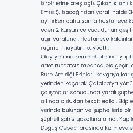
birbirlerine ateş açtı. Çıkan silah
Emre Ş. bacağından yaralı halde 34
ayrılırken daha sonra hastaneye ka
eden 2 kurşun ve vücudunun çeşitl
ağır yaralandı. Hastaneye kaldırıl
rağmen hayatını kaybetti.
Olay yeri inceleme ekiplerinin yap
adet ruhsatsız tabanca ele geçiril
Büro Amirliği Ekipleri, kavgaya karı
yerinden kaçarak Çatalca’ya yönüne g
çalışmalar sonucunda yaralı şüphel
altında oldukları tespit edildi. Ek
yerinde bulunan ve şüphelilerle birli
şüpheli şahıs gözaltına alındı. Yap
Doğuş Cebeci arasında kız meseles