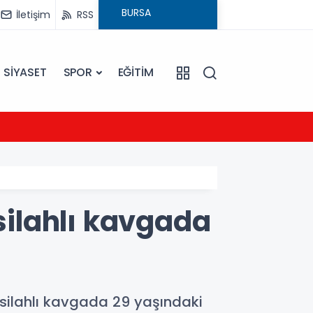
İletişim
RSS
SİYASET
SPOR
EĞİTİM
20:16
Sarıye
 silahlı kavgada
n silahlı kavgada 29 yaşındaki