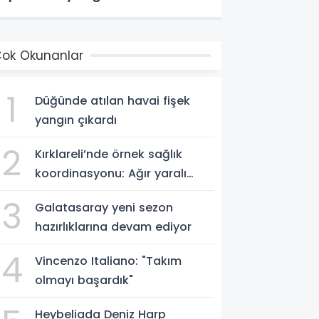
ok Okunanlar
1
Düğünde atılan havai fişek
yangın çıkardı
2
Kırklareli’nde örnek sağlık
koordinasyonu: Ağır yaralı
hasta hava ambulansıyla
3
Galatasaray yeni sezon
Ankara’ya sevk edildi
hazırlıklarına devam ediyor
4
Vincenzo Italiano: "Takım
olmayı başardık"
Heybeliada Deniz Harp