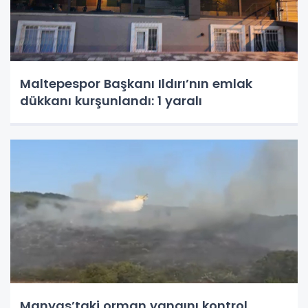
Maltepespor Başkanı Ildırı’nın emlak
dükkanı kurşunlandı: 1 yaralı
Manyas’taki orman yangını kontrol