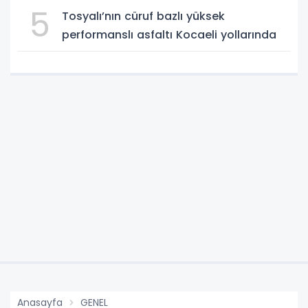
Parti’nin değil, Türkiye’nin büyümesidir"
5
Tosyalı’nın cüruf bazlı yüksek
performanslı asfaltı Kocaeli yollarında
Anasayfa
GENEL