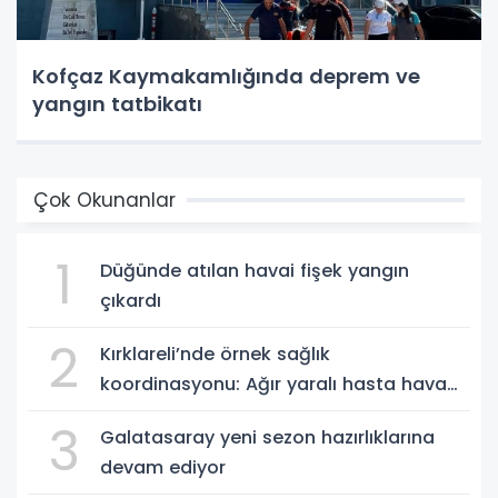
Kofçaz Kaymakamlığında deprem ve
yangın tatbikatı
Çok Okunanlar
1
Düğünde atılan havai fişek yangın
çıkardı
2
Kırklareli’nde örnek sağlık
koordinasyonu: Ağır yaralı hasta hava
ambulansıyla Ankara’ya sevk edildi
3
Galatasaray yeni sezon hazırlıklarına
devam ediyor