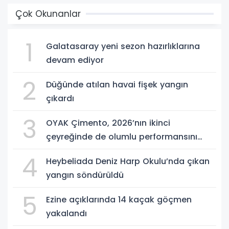
Çok Okunanlar
1
Galatasaray yeni sezon hazırlıklarına
devam ediyor
2
Düğünde atılan havai fişek yangın
çıkardı
3
OYAK Çimento, 2026’nın ikinci
çeyreğinde de olumlu performansını
sürdürdü
4
Heybeliada Deniz Harp Okulu’nda çıkan
yangın söndürüldü
5
Ezine açıklarında 14 kaçak göçmen
yakalandı