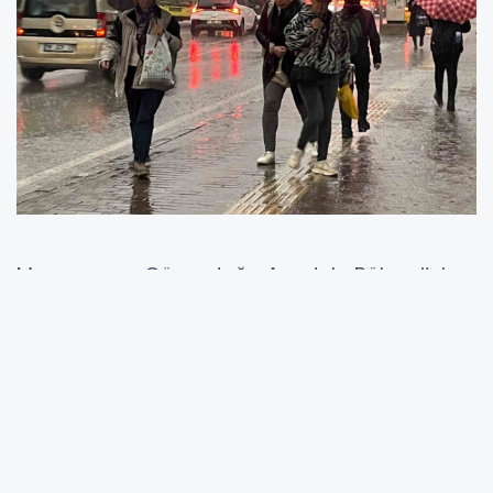
Marmara ve Güneydoğu Anadolu Bölgesi’nin
nisan yağışları, uzun yıllar ortalamasına göre
düşerken, diğer bölgelerde önemli oranda
artışlar görüldü.
Meteoroloji Genel Müdürlüğünce hazırlanan
"2025 Nisan Ayı Alansal Yağış Raporu"ndan
derlenen bilgilere göre, Türkiye genelinde