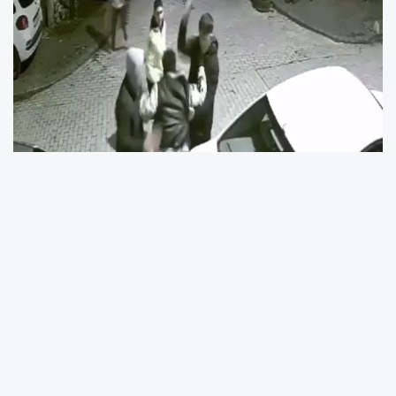
Olay, 20 Kasım Pazartesi günü saat 04.00
sıralarında Küçükçekmece Kemalpaşa
Mahallesi’nde yaşandı. Edinilen bilgiye göre,
sokakta yalnız yürüyen yabancı uyruklu kişi, bir
grubun saldırısına uğradı. Gruba karşı