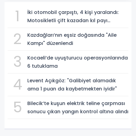
1
İki otomobil çarpıştı, 4 kişi yaralandı:
Motosikletli çift kazadan kıl payı
kurtuldu
2
Kazdağları’nın eşsiz doğasında "Aile
Kampı" düzenlendi
3
Kocaeli’de uyuşturucu operasyonlarında
6 tutuklama
4
Levent Açıkgöz: "Galibiyet alamadık
ama 1 puan da kaybetmekten iyidir"
5
Bilecik’te kuşun elektrik teline çarpması
sonucu çıkan yangın kontrol altına alındı