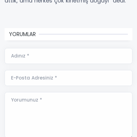
attık, ama herkes çok kirletmiş doğayı” dedi.
YORUMLAR
Adınız *
E-Posta Adresiniz *
Yorumunuz *