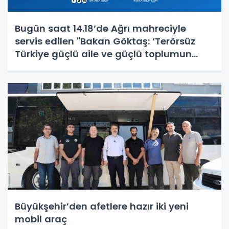
Bugün saat 14.18’de Ağrı mahreciyle
servis edilen "Bakan Göktaş: ’Terörsüz
Türkiye güçlü aile ve güçlü toplumun
teminatıdır’" başlıklı haberin bir karesi
kaynağından iptal edilmiştir. Özür diler,
haberde an itibariyle mevcut
Büyükşehir’den afetlere hazır iki yeni
mobil araç