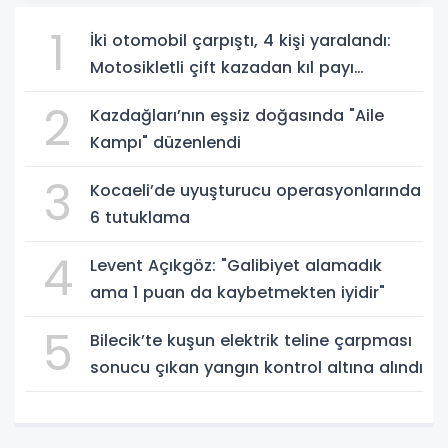
1
İki otomobil çarpıştı, 4 kişi yaralandı:
Motosikletli çift kazadan kıl payı
kurtuldu
2
Kazdağları’nın eşsiz doğasında "Aile
Kampı" düzenlendi
3
Kocaeli’de uyuşturucu operasyonlarında
6 tutuklama
4
Levent Açıkgöz: "Galibiyet alamadık
ama 1 puan da kaybetmekten iyidir"
5
Bilecik’te kuşun elektrik teline çarpması
sonucu çıkan yangın kontrol altına alındı