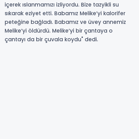
içerek ıslanmamızı izliyordu. Bize tazyikli su
sıkarak eziyet etti. Babamız Melike’yi kalorifer
peteğine bağladı. Babamız ve üvey annemiz
Melike’yi öldürdü. Melike’yi bir çantaya o
çantayı da bir çuvala koydu" dedi.
17-03-2025 09:54
Güncelleme : 17-03-2025 09:54
Abone Ol