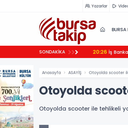
Yazarlar
Vide
BURSA 
20:26
SONDAKİKA
İş Bank
Anasayfa
ASAYİŞ
Otoyolda scooter il
Otoyolda scoote
Otoyolda scooter ile tehlikeli 