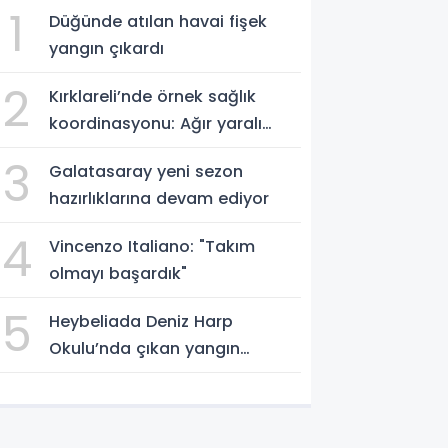
1
Düğünde atılan havai fişek
yangın çıkardı
2
Kırklareli’nde örnek sağlık
koordinasyonu: Ağır yaralı
hasta hava ambulansıyla
3
Galatasaray yeni sezon
Ankara’ya sevk edildi
hazırlıklarına devam ediyor
4
Vincenzo Italiano: "Takım
olmayı başardık"
5
Heybeliada Deniz Harp
Okulu’nda çıkan yangın
söndürüldü