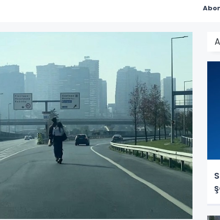
Abon
A
S
ş