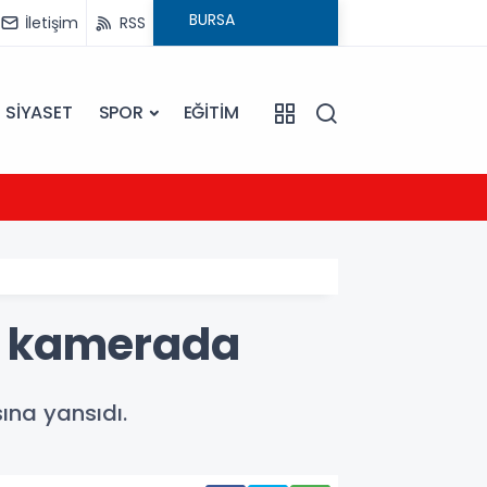
İletişim
RSS
SİYASET
SPOR
EĞİTİM
20:16
Sarıye
uk kamerada
ına yansıdı.