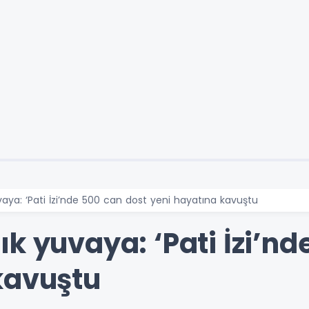
aya: ‘Pati İzi’nde 500 can dost yeni hayatına kavuştu
k yuvaya: ‘Pati İzi’nd
kavuştu