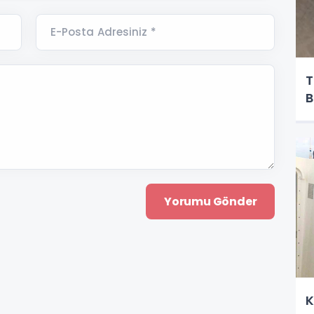
E-Posta Adresiniz *
T
B
K