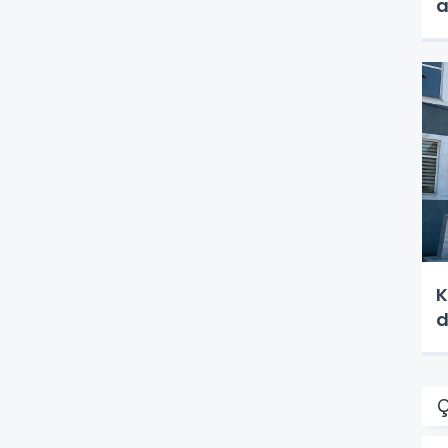
a
K
d
Ç