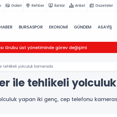
o
Galeri
Rehber
İlanlar
Anket
Gazeteler
HABER
BURSASPOR
EKONOMİ
GÜNDEM
ASAYİŞ
ası Grubu üst yönetiminde görev değişimi
e tehlikeli yolculuk kamerada
r ile tehlikeli yolcul
yolculuk yapan iki genç, cep telefonu kameras