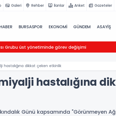
o
Galeri
Rehber
İlanlar
Anket
Gazeteler
HABER
BURSASPOR
EKONOMİ
GÜNDEM
ASAYİŞ
ası Grubu üst yönetiminde görev değişimi
ji hastalığına dikkat çeken etkinlik
miyalji hastalığına di
arkındalık Günü kapsamında "Görünmeyen Ağrıla