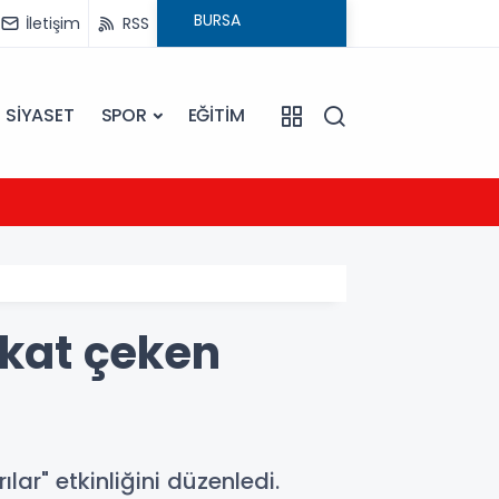
İletişim
RSS
SİYASET
SPOR
EĞİTİM
20:16
Sarıye
kkat çeken
r" etkinliğini düzenledi.