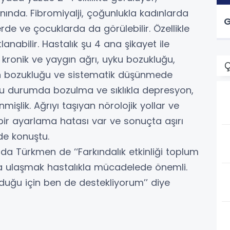
nında. Fibromiyalji, çoğunlukla kadınlarda
G
de ve çocuklarda da görülebilir. Özellikle
lanabilir. Hastalık şu 4 ana şikayet ile
 kronik ve yaygın ağrı, uyku bozukluğu,
Ç
on bozukluğu ve sistematik düşünmede
ygu durumda bozulma ve sıklıkla depresyon,
mişlik. Ağrıyı taşıyan nörolojik yollar ve
 bir ayarlama hatası var ve sonuçta aşırı
nde konuştu.
Arda Türkmen de ‘‘Farkındalık etkinliği toplum
a ulaşmak hastalıkla mücadelede önemli.
olduğu için ben de destekliyorum’’ diye