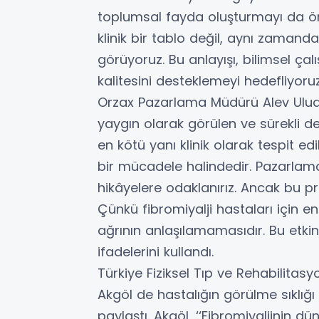
toplumsal fayda oluşturmayı da önce
klinik bir tablo değil, aynı zamand
görüyoruz. Bu anlayışı, bilimsel çal
kalitesini desteklemeyi hedefliyoru
Orzax Pazarlama Müdürü Alev Uluda
yaygın olarak görülen ve sürekli d
en kötü yanı klinik olarak tespit e
bir mücadele halindedir. Pazarl
hikâyelere odaklanırız. Ancak bu p
Çünkü fibromiyalji hastaları için en
ağrının anlaşılamamasıdır. Bu etkin
ifadelerini kullandı.
Türkiye Fiziksel Tıp ve Rehabilitas
Akgöl de hastalığın görülme sıklığı v
paylaştı. Akgöl, ‘‘Fibromiyaljinin d