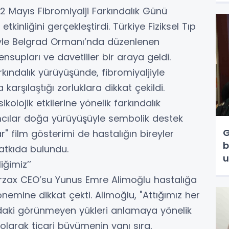
2 Mayıs Fibromiyalji Farkındalık Günü
inliğini gerçekleştirdi. Türkiye Fiziksel Tıp
ğiyle Belgrad Ormanı’nda düzenlenen
nsupları ve davetliler bir araya geldi.
kındalık yürüyüşünde, fibromiyaljiyle
arşılaştığı zorluklara dikkat çekildi.
kolojik etkilerine yönelik farkındalık
ımcılar doğa yürüyüşüyle sembolik destek
G
r" film gösterimi de hastalığın bireyler
b
katkıda bulundu.
u
ğimiz’’
Orzax CEO’su Yunus Emre Alimoğlu hastalığa
 önemine dikkat çekti. Alimoğlu, "Attığımız her
daki görünmeyen yükleri anlamaya yönelik
 olarak ticari büyümenin yanı sıra,