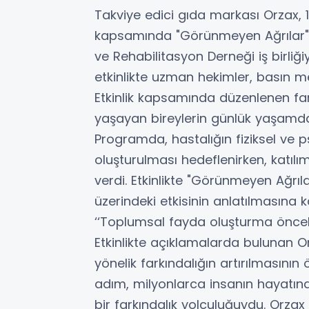
Takviye edici gıda markası Orzax, 1
kapsamında "Görünmeyen Ağrılar" etk
ve Rehabilitasyon Derneği iş birli
etkinlikte uzman hekimler, basın me
Etkinlik kapsamında düzenlenen far
yaşayan bireylerin günlük yaşamda k
Programda, hastalığın fiziksel ve psi
oluşturulması hedeflenirken, katıl
verdi. Etkinlikte "Görünmeyen Ağrıla
üzerindeki etkisinin anlatılmasına 
‘‘Toplumsal fayda oluşturma önceli
Etkinlikte açıklamalarda bulunan 
yönelik farkındalığın artırılmasının
adım, milyonlarca insanın hayatın
bir farkındalık yolculuğuydu. Orzax