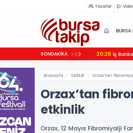
Yazarlar
Vide
BURSA 
20:26
SONDAKİKA
İş Bank
Anasayfa
SAĞLIK
Orzax’tan fibromiyal
Orzax’tan fibro
etkinlik
Orzax, 12 Mayıs Fibromiyalji F