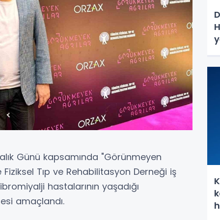
D
H
y
ındalık Günü kapsamında "Görünmeyen
ye Fiziksel Tıp ve Rehabilitasyon Derneği iş
K
, fibromiyalji hastalarının yaşadığı
k
esi amaçlandı.
h
s