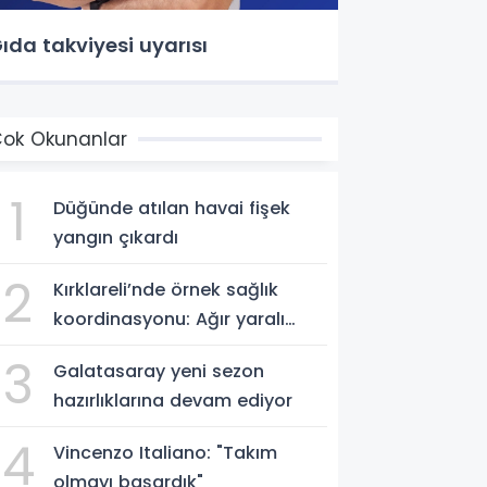
ıda takviyesi uyarısı
ok Okunanlar
1
Düğünde atılan havai fişek
yangın çıkardı
2
Kırklareli’nde örnek sağlık
koordinasyonu: Ağır yaralı
hasta hava ambulansıyla
3
Galatasaray yeni sezon
Ankara’ya sevk edildi
hazırlıklarına devam ediyor
4
Vincenzo Italiano: "Takım
olmayı başardık"