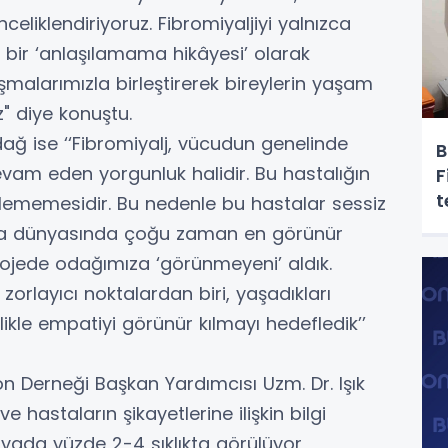
liklendiriyoruz. Fibromiyaljiyi yalnızca
a bir ‘anlaşılamama hikâyesi’ olarak
ışmalarımızla birleştirerek bireylerin yaşam
z" diye konuştu.
ğ ise ‘‘Fibromiyalj, vücudun genelinde
B
evam eden yorgunluk halidir. Bu hastalığın
F
t
dilememesidir. Bu nedenle bu hastalar sessiz
ama dünyasında çoğu zaman en görünür
rojede odağımıza ‘görünmeyeni’ aldık.
 zorlayıcı noktalardan biri, yaşadıkları
likle empatiyi görünür kılmayı hedefledik’’
yon Derneği Başkan Yardımcısı Uzm. Dr. Işık
e hastaların şikayetlerine ilişkin bilgi
ünyada yüzde 2-4 sıklıkta görülüyor,