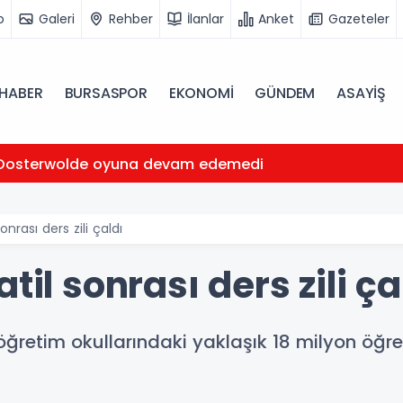
o
Galeri
Rehber
İlanlar
Anket
Gazeteler
HABER
BURSASPOR
EKONOMİ
GÜNDEM
ASAYİŞ
Oosterwolde oyuna devam edemedi
onrası ders zili çaldı
til sonrası ders zili ça
öğretim okullarındaki yaklaşık 18 milyon öğre