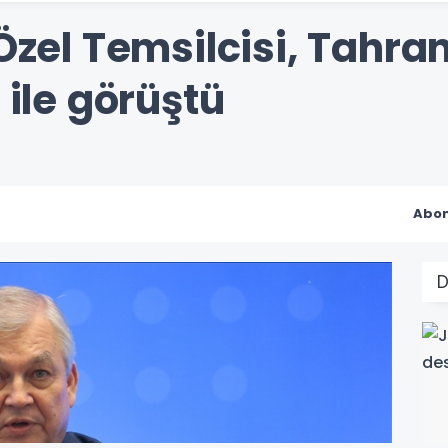
 Özel Temsilcisi, Tahra
 ile görüştü
Abon