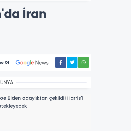
n'da İran
e Ol
DÜNYA