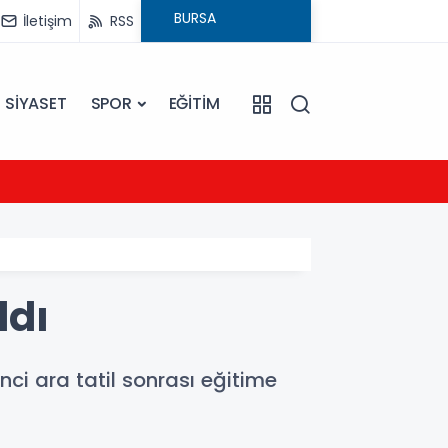
İletişim
RSS
SİYASET
SPOR
EĞİTİM
21:54
UEFA Ş
ldı
nci ara tatil sonrası eğitime