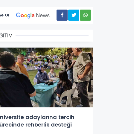
e Ol
ĞİTİM
niversite adaylarına tercih
ürecinde rehberlik desteği