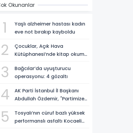
ok Okunanlar
1
Yaşlı alzheimer hastası kadın
eve not bırakıp kayboldu
2
Çocuklar, Açık Hava
Kütüphanesi’nde kitap okuma
alışkanlığı kazanıyorlar
3
Bağcılar’da uyuşturucu
operasyonu: 4 gözaltı
4
AK Parti İstanbul İl Başkanı
Abdullah Özdemir, "Partimize
katılımlar sadece AK Parti’nin
5
Tosyalı’nın cüruf bazlı yüksek
değil, Türkiye’nin büyümesidir"
performanslı asfaltı Kocaeli
yollarında