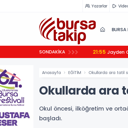
Yazarlar
Vide
BURSA 
21:55
SONDAKİKA
Jayden 
Anasayfa
EĞİTİM
Okullarda ara tatil s
Okullarda ara ta
Okul öncesi, ilköğretim ve orta
başladı.