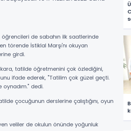
Ü
C
s
u öğrencileri de sabahın ilk saatlerinde
nen törende İstiklal Marşı'nı okuyan
rine girdi.
ara, tatilde öğretmenini çok özlediğini,
ğunu ifade ederek, "Tatilim çok güzel geçti.
e oynadım." dedi.
atilde çocuğunun derslerine çalıştığını, oyun
B
k
yen veliler de okulun önünde yoğunluk