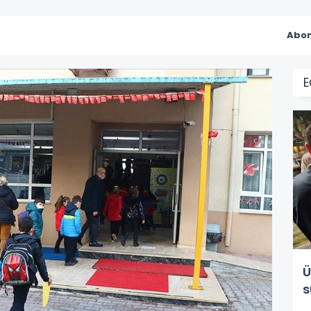
Abon
E
Ü
s