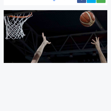
FIBA, NBA ve EuroLeague temsilcileri, İsviçre’nin
Mies kentindeki FIBA Genel Merkezi’nde Avrupa
basketbolunun geleceğini ve olası iş birliği
fırsatlarını değerlendirdi. Taraflar arasındaki
yapıcı görüşmelerin temmuz ayı başında