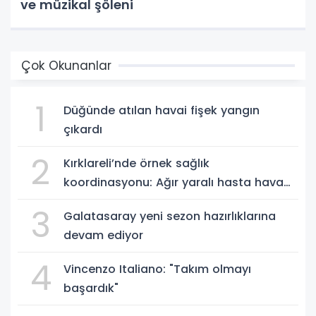
ve müzikal şöleni
Çok Okunanlar
1
Düğünde atılan havai fişek yangın
çıkardı
2
Kırklareli’nde örnek sağlık
koordinasyonu: Ağır yaralı hasta hava
ambulansıyla Ankara’ya sevk edildi
3
Galatasaray yeni sezon hazırlıklarına
devam ediyor
4
Vincenzo Italiano: "Takım olmayı
başardık"