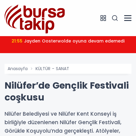
21:55
Jayden Oosterwolde oyuna devam edemedi
Anasayfa
KÜLTÜR - SANAT
Nilüfer’de Gençlik Festivali
coşkusu
Nilüfer Belediyesi ve Nilüfer Kent Konseyi iş
birliğiyle düzenlenen Nilüfer Gençlik Festivali,
Görükle Koşuyolu’nda gerçekleşti. Atölyeler,