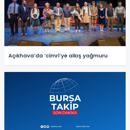
Açıkhava’da ‘cimri’ye alkış yağmuru