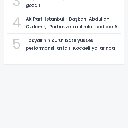
3
gözaltı
4
AK Parti İstanbul İl Başkanı Abdullah
Özdemir, "Partimize katılımlar sadece AK
Parti’nin değil, Türkiye’nin büyümesidir"
5
Tosyalı’nın cüruf bazlı yüksek
performanslı asfaltı Kocaeli yollarında