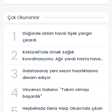
Çok Okunanlar
1
Düğünde atılan havai fişek yangın
çıkardı
2
Kırklareli’nde örnek sağlık
koordinasyonu: Ağır yaralı hasta hava
ambulansıyla Ankara’ya sevk edildi
3
Galatasaray yeni sezon hazırlıklarına
devam ediyor
4
Vincenzo Italiano: "Takım olmayı
başardık"
5
Heybeliada Deniz Harp Okulu’nda çıkan