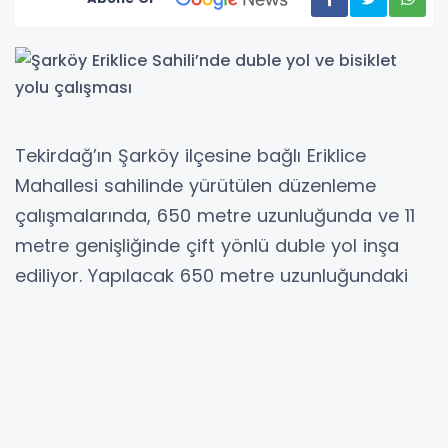
Tekirdağ’ın Şarköy ilçesine bağlı Eriklice
Mahallesi sahilinde yürütülen düzenleme
çalışmalarında, 650 metre uzunluğunda ve 11
metre genişliğinde çift yönlü duble yol inşa
ediliyor. Yapılacak 650 metre uzunluğundaki
bisiklet yolu ile bölgeye alternatif ve çevreci
ulaşım imkanı kazandırılması planlanıyor.
Tekirdağ Büyükşehir Belediyesi Fen İşleri
Dairesi Başkanlığı tarafından yürütülen
çalışmalarda sahilde 650 metre uzunluğunda