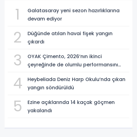
1
Galatasaray yeni sezon hazırlıklarına
devam ediyor
2
Düğünde atılan havai fişek yangın
çıkardı
3
OYAK Çimento, 2026’nın ikinci
çeyreğinde de olumlu performansını
sürdürdü
4
Heybeliada Deniz Harp Okulu’nda çıkan
yangın söndürüldü
5
Ezine açıklarında 14 kaçak göçmen
yakalandı