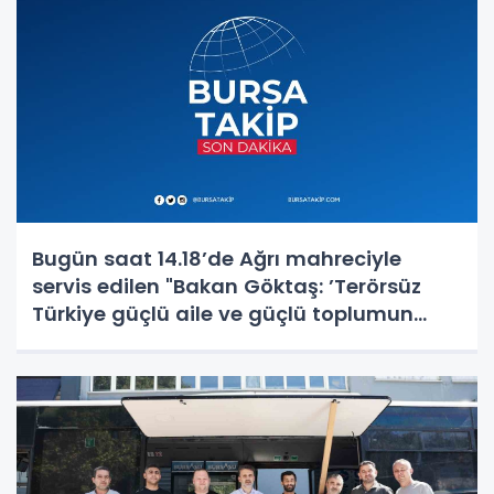
Bugün saat 14.18’de Ağrı mahreciyle
servis edilen "Bakan Göktaş: ’Terörsüz
Türkiye güçlü aile ve güçlü toplumun
teminatıdır’" başlıklı haberin bir karesi
kaynağından iptal edilmiştir. Özür diler,
haberde an itibariyle mevcut