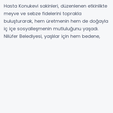
Hasta Konukevi sakinleri, düzenlenen etkinlikte
meyve ve sebze fidelerini toprakla
buluşturarak, hem üretmenin hem de doğayla
iç içe sosyalleşmenin mutluluğunu yaşadı.
Nilüfer Belediyesi, yaşlılar için hem bedene,
hem de ruha iyi gelecek bir etkinliğe imza attı.
Doğayla bağ kurmak, üretmek ve paylaşmak
amacıyla Nilüfer Belediyesi İnci ve Taner
Altınmakas Huzurevi ile Lions ve Ercan Dikencik
Alzheimer Hasta Konukevi sakinleri, hizmet
aldıkları binaların bahçelerinde fide dikimi
etkinliğine katıldı.
Kendileri için hazırlanan alanlarda farklı meyve
ve sebze fidelerini toprakla buluşturan
katılımcılar; domates, biber, patlıcan, kavun,