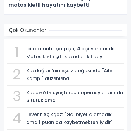
motosikletli hayatını kaybetti
Çok Okunanlar
1
İki otomobil çarpıştı, 4 kişi yaralandı:
Motosikletli çift kazadan kıl payı
kurtuldu
2
Kazdağları’nın eşsiz doğasında "Aile
Kampı" düzenlendi
3
Kocaeli’de uyuşturucu operasyonlarında
6 tutuklama
4
Levent Açıkgöz: "Galibiyet alamadık
ama 1 puan da kaybetmekten iyidir"