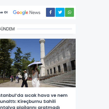
e Ol
GÜNDEM
stanbul’da sıcak hava ve nem
unalttı: Kireçburnu Sahili
ntalya plajlarını aratmadı