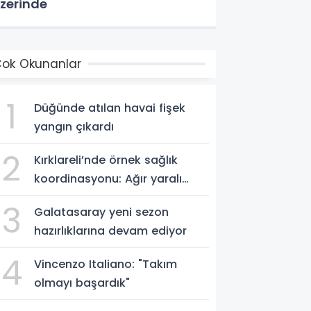
zerinde
ok Okunanlar
1
Düğünde atılan havai fişek
yangın çıkardı
2
Kırklareli’nde örnek sağlık
koordinasyonu: Ağır yaralı
hasta hava ambulansıyla
3
Galatasaray yeni sezon
Ankara’ya sevk edildi
hazırlıklarına devam ediyor
4
Vincenzo Italiano: "Takım
olmayı başardık"