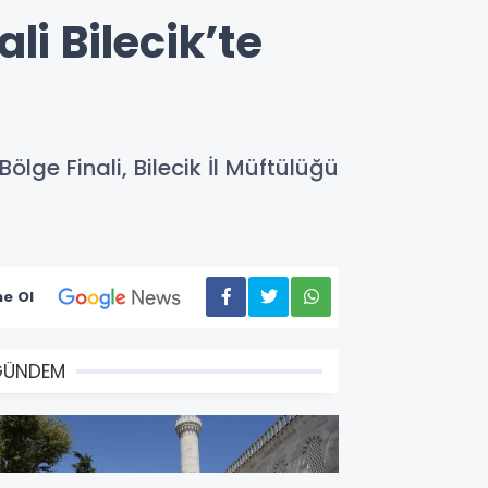
li Bilecik’te
lge Finali, Bilecik İl Müftülüğü
e Ol
GÜNDEM