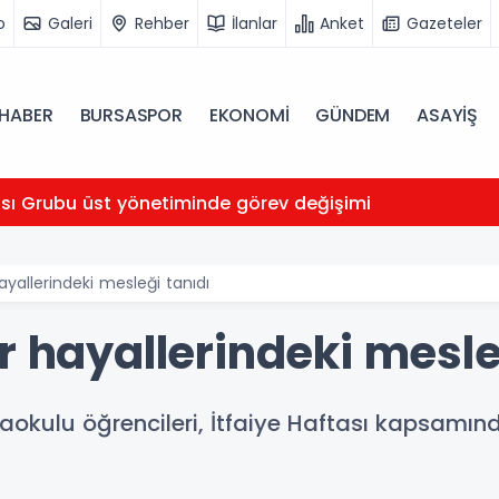
o
Galeri
Rehber
İlanlar
Anket
Gazeteler
HABER
BURSASPOR
EKONOMİ
GÜNDEM
ASAYİŞ
ası Grubu üst yönetiminde görev değişimi
ayallerindeki mesleği tanıdı
r hayallerindeki mesle
anaokulu öğrencileri, İtfaiye Haftası kapsamı