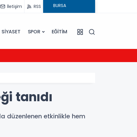
İletişim
RSS
SİYASET
SPOR
EĞİTİM
20:16
Sarıye
ği tanıdı
nda düzenlenen etkinlikle hem