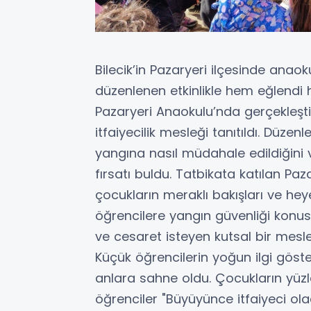
Bilecik’in Pazaryeri ilçesinde anao
düzenlenen etkinlikle hem eğlendi
Pazaryeri Anaokulu’nda gerçekleşt
itfaiyecilik mesleği tanıtıldı. Düze
yangına nasıl müdahale edildiğini v
fırsatı buldu. Tatbikata katılan Paz
çocukların meraklı bakışları ve he
öğrencilere yangın güvenliği konusun
ve cesaret isteyen kutsal bir mesle
Küçük öğrencilerin yoğun ilgi göster
anlara sahne oldu. Çocukların yüzl
öğrenciler "Büyüyünce itfaiyeci ola