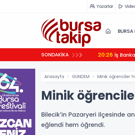
Yazarlar
Vide
BURSA 
20:26
SONDAKİKA
İş Bank
Anasayfa
GÜNDEM
Minik öğrenciler h
Minik öğrencile
Bilecik’in Pazaryeri ilçesinde 
eğlendi hem öğrendi.