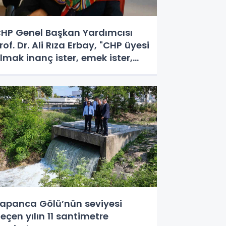
HP Genel Başkan Yardımcısı
rof. Dr. Ali Rıza Erbay, "CHP üyesi
lmak inanç ister, emek ister,
ürek ister"
apanca Gölü’nün seviyesi
eçen yılın 11 santimetre