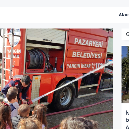
Abon
İ
b
A