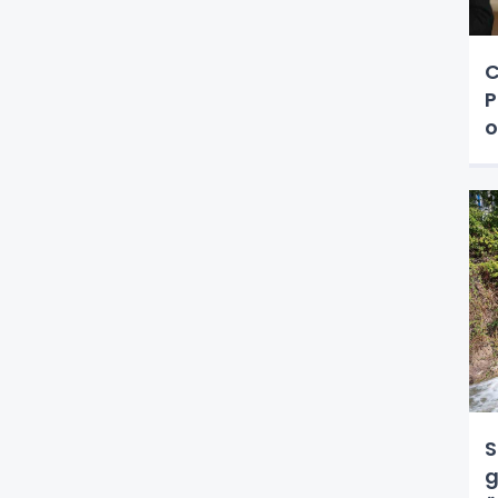
C
P
o
y
S
g