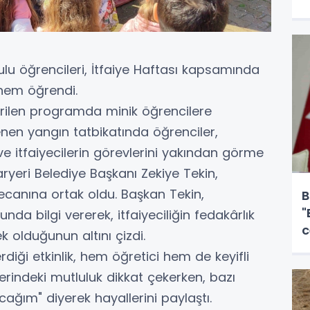
kulu öğrencileri, İtfaiye Haftası kapsamında
 hem öğrendi.
irilen programda minik öğrencilere
nlenen yangın tatbikatında öğrenciler,
e itfaiyecilerin görevlerini yakından görme
aryeri Belediye Başkanı Zekiye Tekin,
yecanına ortak oldu. Başkan Tekin,
B
"
da bilgi vererek, itfaiyeciliğin fedakârlık
c
k olduğunun altını çizdi.
diği etkinlik, hem öğretici hem de keyifli
erindeki mutluluk dikkat çekerken, bazı
cağım" diyerek hayallerini paylaştı.