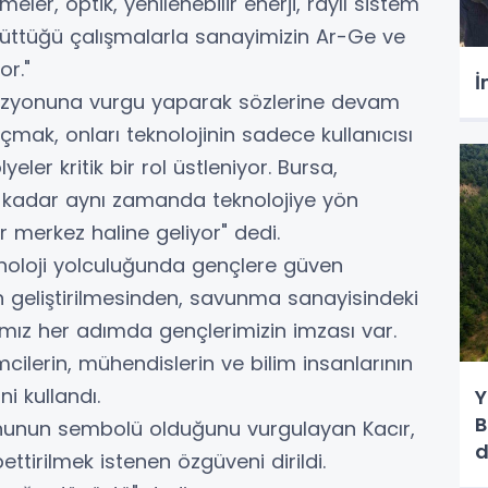
meler, optik, yenilenebilir enerji, raylı sistem
 yürüttüğü çalışmalarla sanayimizin Ar-Ge ve
or."
İ
i vizyonuna vurgu yaparak sözlerine devam
mak, onları teknolojinin sadece kullanıcısı
yeler kritik bir rol üstleniyor. Bursa,
u kadar aynı zamanda teknolojiye yön
r merkez haline geliyor" dedi.
knoloji yolculuğunda gençlere güven
n geliştirilmesinden, savunma sanayisindeki
ımız her adımda gençlerimizin imzası var.
mcilerin, mühendislerin ve bilim insanlarının
i kullandı.
Y
B
yonunun sembolü olduğunu vurgulayan Kacır,
d
bettirilmek istenen özgüveni dirildi.