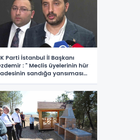
K Parti İstanbul İl Başkanı
zdemir : " Meclis üyelerinin hür
radesinin sandığa yansıması
çin tüm hukukçularımızla
erekli başvurumuzu yapacağız"