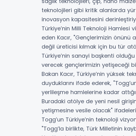
sağlık teknolojileri, çip, nano malze
teknolojileri gibi kritik alanlarda
inovasyon kapasitesini derinleştiriy
Türkiye’nin Milli Teknoloji Hamles
eden Kacır, "Gençlerimizin önünü aç
değil üreticisi kılmak için bu tür atöl
Türkiye’nin sanayi başkenti olduğ
verecek gençlerimizin yetişeceği bi
Bakan Kacır, Türkiye’nin yüksek te
duyduklarını ifade ederek, "Togg’u
yerlileşme hamlelerine kadar attığ
Buradaki atölye de yeni nesil girişi
yetişmesine vesile olacak" ifadelerin
Togg’un Türkiye’nin teknoloji viz
"Togg’la birlikte, Türk Milletinin kay