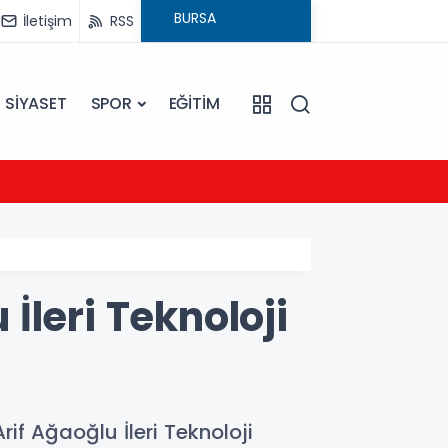
İletişim
RSS
SİYASET
SPOR
EĞİTİM
21:54
UEFA Ş
 İleri Teknoloji
if Ağaoğlu İleri Teknoloji