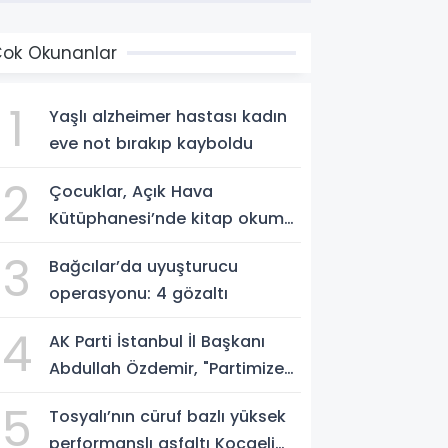
ok Okunanlar
1
Yaşlı alzheimer hastası kadın
eve not bırakıp kayboldu
2
Çocuklar, Açık Hava
Kütüphanesi’nde kitap okuma
alışkanlığı kazanıyorlar
3
Bağcılar’da uyuşturucu
operasyonu: 4 gözaltı
4
AK Parti İstanbul İl Başkanı
Abdullah Özdemir, "Partimize
katılımlar sadece AK Parti’nin
5
Tosyalı’nın cüruf bazlı yüksek
değil, Türkiye’nin büyümesidir"
performanslı asfaltı Kocaeli