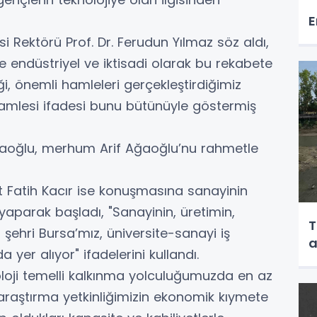
E
esi Rektörü Prof. Dr. Ferudun Yılmaz söz aldı,
e endüstriyel ve iktisadi olarak bu rekabete
eği, önemli hamleleri gerçekleştirdiğimiz
oji hamlesi ifadesi bunu bütünüyle göstermiş
ğaoğlu, merhum Arif Ağaoğlu’nu rahmetle
 Fatih Kacır ise konuşmasına sanayinin
aparak başladı, "Sanayinin, üretimin,
T
şehri Bursa’mız, üniversite-sanayi iş
a
a yer alıyor" ifadelerini kullandı.
noloji temelli kalkınma yolculuğumuzda en az
araştırma yetkinliğimizin ekonomik kıymete