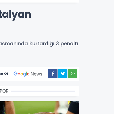
İtalyan
lasmanında kurtardığı 3 penaltı
e Ol
SPOR