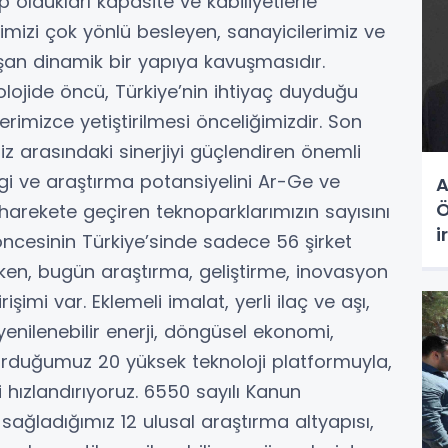
 oldukları kapasite ve kabiliyetlerle
mizi çok yönlü besleyen, sanayicilerimiz ve
şan dinamik bir yapıya kavuşmasıdır.
nolojide öncü, Türkiye’nin ihtiyaç duyduğu
lerimizce yetiştirilmesi önceliğimizdir. Son
iz arasındaki sinerjiyi güçlendiren önemli
ilgi ve araştırma potansiyelini Ar-Ge ve
A
Ö
harekete geçiren teknoparklarımızın sayısını
i
l öncesinin Türkiye’sinde sadece 56 şirket
i
ken, bugün araştırma, geliştirme, inovasyon
g
rişimi var. Eklemeli imalat, yerli ilaç ve aşı,
, yenilenebilir enerji, döngüsel ekonomi,
urduğumuz 20 yüksek teknoloji platformuyla,
i hızlandırıyoruz. 6550 sayılı Kanun
sağladığımız 12 ulusal araştırma altyapısı,