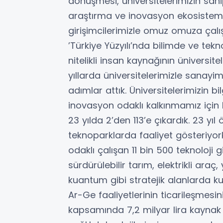
dönüşmesi, üniversitelerimizin sahip
araştırma ve inovasyon ekosistemi
girişimcilerimizle omuz omuza çalı
’Türkiye Yüzyılı’nda bilimde ve tek
nitelikli insan kaynağının üniversite
yıllarda üniversitelerimizle sanayim
adımlar attık. Üniversitelerimizin b
inovasyon odaklı kalkınmamız için 
23 yılda 2’den 113’e çıkardık. 23 yı
teknoparklarda faaliyet gösteriyor
odaklı çalışan 11 bin 500 teknoloji gi
sürdürülebilir tarım, elektrikli araç
kuantum gibi stratejik alanlarda k
Ar-Ge faaliyetlerinin ticarileşmesin
kapsamında 7,2 milyar lira kaynak 