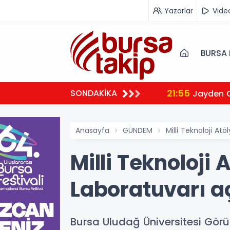
Yazarlar
Vide
BURSA 
21:55
SONDAKİKA
Jayden 
Anasayfa
GÜNDEM
Milli Teknoloji Atö
Milli Teknoloji 
Laboratuvarı aç
Bursa Uludağ Üniversitesi Görük