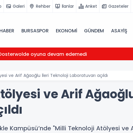
o
Galeri
Rehber
İlanlar
Anket
Gazeteler
HABER
BURSASPOR
EKONOMİ
GÜNDEM
ASAYİŞ
Oosterwolde oyuna devam edemedi
lyesi ve Arif Ağaoğlu İleri Teknoloji Laboratuvarı açıldı
Atölyesi ve Arif Ağaoğlu
ıldı
le Kampüsü’nde "Milli Teknoloji Atölyesi ve Ar