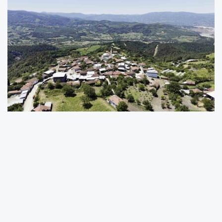
Bursa’nın Mustafakemalpaşa ilçesine bağlı
Çömlekçi köyü’nde, geçmişten gelen bir
etkinlik köy halkı tarafından modernleştirilerek
daha sistemli bir hale getirildi. 2012 yılında, o
dönemki kısıtlı imkânlarla başlatılan çalışma,
yapılan AR-GE süreciyle birlikte geliştirilerek