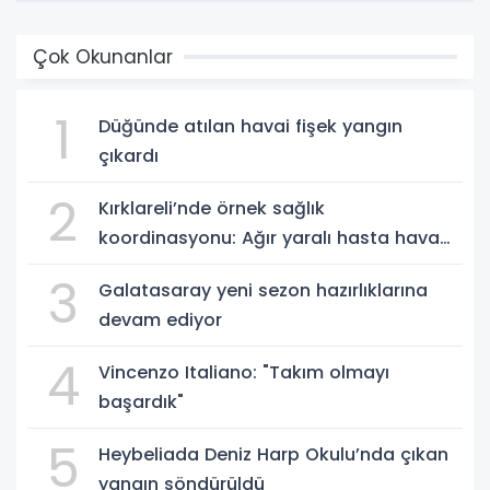
Çok Okunanlar
1
Düğünde atılan havai fişek yangın
çıkardı
2
Kırklareli’nde örnek sağlık
koordinasyonu: Ağır yaralı hasta hava
ambulansıyla Ankara’ya sevk edildi
3
Galatasaray yeni sezon hazırlıklarına
devam ediyor
4
Vincenzo Italiano: "Takım olmayı
başardık"
5
Heybeliada Deniz Harp Okulu’nda çıkan
yangın söndürüldü