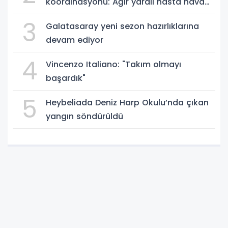
koordinasyonu: Ağır yaralı hasta hava
ambulansıyla Ankara’ya sevk edildi
3
Galatasaray yeni sezon hazırlıklarına
devam ediyor
4
Vincenzo Italiano: "Takım olmayı
başardık"
5
Heybeliada Deniz Harp Okulu’nda çıkan
yangın söndürüldü