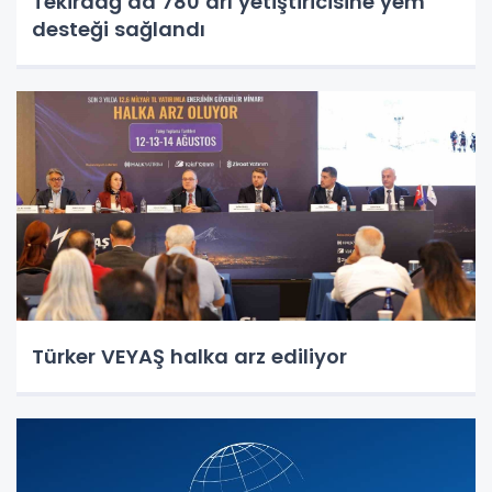
Tekirdağ’da 780 arı yetiştiricisine yem
desteği sağlandı
Türker VEYAŞ halka arz ediliyor