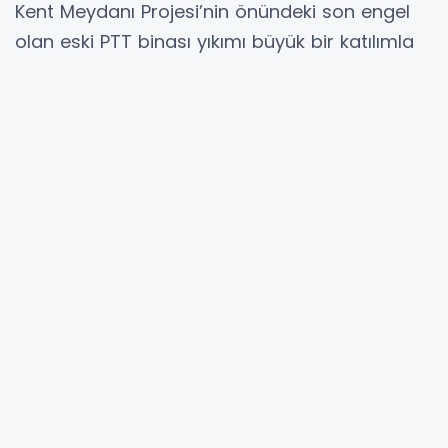
Kent Meydanı Projesi’nin önündeki son engel
olan eski PTT binası yıkımı büyük bir katılımla
gerçekleşti.
Gürsu Kent Meydanı projesi, 15 dönümlük alan
üzerinde yükselecek. Projenin kapalı yer
otoparkı aynı zamanda yaşanabilecek bir afet
durumunda sığınak olarak da kullanılabilecek.
Ayrıca projeyle birlikte, bellek evi, kent sahnesi,
yeşil alanlar, yürüyüş yolları gibi alanların
düşünüldüğü proje sonrasında ilçe meydanına
kavuşmuş olacak. 30 yılın ardından
gerçekleştirilen yıkım programında konuşan
Gürsu Belediye Başkanı Mustafa Işık, "Kent
Meydanı projemiz için bugüne kadar 550
hissedar ile tek tek görüştük. Tam 3 bin 200