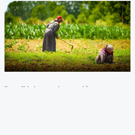
Kocaeli’de tarım ve hayvancılığın
desteklenmesi ile kırsal kalkınmanın
sağlanması amacıyla son 7 yılda üreticilere
yönelik 1 milyar 530 milyon liralık yatırım
gerçekleştirildi.
Kocaeli Büyükşehir Belediyesinden alınan