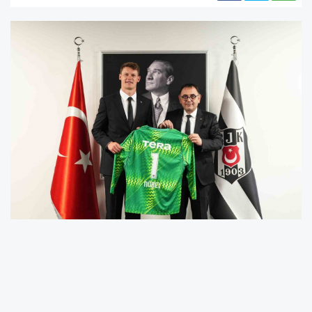
Beşiktaş’ın, Alman ekibi Bayern Münih’ten
kadrosuna kattığı file bekçisi Alexander Nübel,
siyah-beyazlıların tarihindeki 202. yabancı