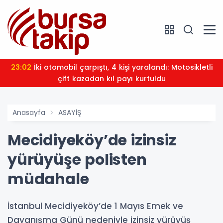
23:02
İki otomobil çarpıştı, 4 kişi yaralandı: Motosikletli
çift kazadan kıl payı kurtuldu
Anasayfa
ASAYİŞ
Mecidiyeköy’de izinsiz
yürüyüşe polisten
müdahale
İstanbul Mecidiyeköy’de 1 Mayıs Emek ve
Dayanışma Günü nedeniyle izinsiz yürüyüş