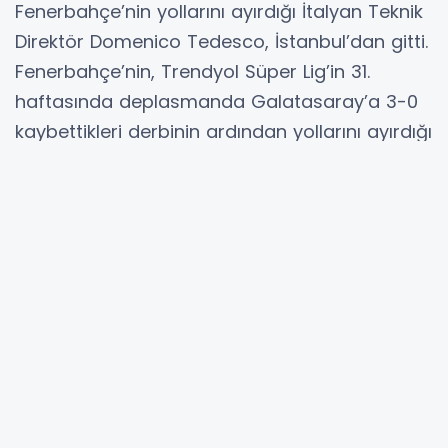
Fenerbahçe’nin yollarını ayırdığı İtalyan Teknik
Direktör Domenico Tedesco, İstanbul’dan gitti.
Fenerbahçe’nin, Trendyol Süper Lig’in 31.
haftasında deplasmanda Galatasaray’a 3-0
kaybettikleri derbinin ardından yollarını ayırdığı
Teknik Direktör Domenico Tedesco,
İstanbul’dan ayrıldı. İstanbul Havalimanı’na
gelen Tedesco’ya burada taraftarlar yoğun
ilgi gösterirken, İtalyan teknik adam da onların
fotoğraf ve imza isteklerini geri çevirmedi. Bu
sırada duygusal anlar yaşanırken, bazı
taraftarların da gözyaşlarına hakim olmadığı
görüldü.
Basın mensuplarına herhangi bir açıklamada
bulunmayan Domenico Tedesco, pasaport