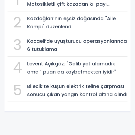
Motosikletli çift kazadan kıl payı
kurtuldu
2
Kazdağları’nın eşsiz doğasında "Aile
Kampı" düzenlendi
3
Kocaeli’de uyuşturucu operasyonlarında
6 tutuklama
4
Levent Açıkgöz: "Galibiyet alamadık
ama 1 puan da kaybetmekten iyidir"
5
Bilecik’te kuşun elektrik teline çarpması
sonucu çıkan yangın kontrol altına alındı