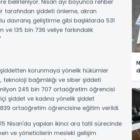
öre belirleniyor. Nisan ayı boyunca rehber
r tarafından şiddeti önleme, akran
u davranış geliştirme gibi başlıklarda 531
n ve 135 bin 736 veliye farkındalık
"
N
er şiddetten korunmaya yönelik hükümler
d
, teknoloji bağımlılığı ve siber şiddeti
milyon 245 bin 707 ortaöğretim öğrencisi
 içi şiddet ve kadına yönelik şiddet
n 839 ortaöğretim öğrencisine eğitim verildi.
15 Nisan'da yapılan ikinci ara tatil sürecinde
n ve yöneticilerin mesleki gelişim