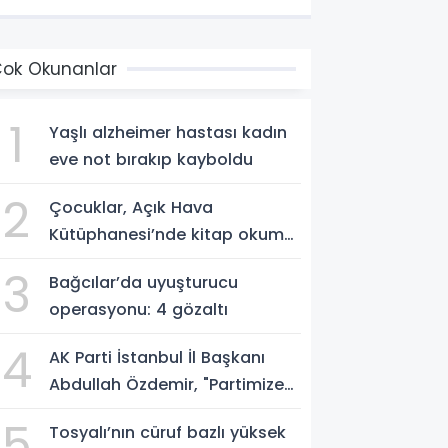
ok Okunanlar
1
Yaşlı alzheimer hastası kadın
eve not bırakıp kayboldu
2
Çocuklar, Açık Hava
Kütüphanesi’nde kitap okuma
alışkanlığı kazanıyorlar
3
Bağcılar’da uyuşturucu
operasyonu: 4 gözaltı
4
AK Parti İstanbul İl Başkanı
Abdullah Özdemir, "Partimize
katılımlar sadece AK Parti’nin
5
Tosyalı’nın cüruf bazlı yüksek
değil, Türkiye’nin büyümesidir"