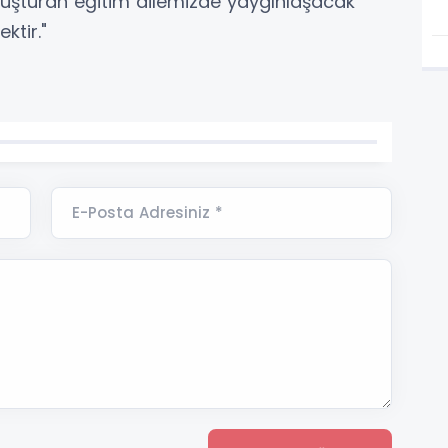
luşturan eğitim ailemizde yaygınlaşacak
ktir."
E-Posta Adresiniz *