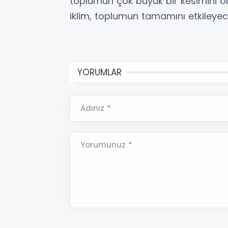
toplumun çok büyük bir kesimini o
iklim, toplumun tamamını etkileyece
YORUMLAR
Adınız *
Yorumunuz *