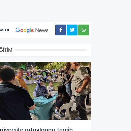
e Ol
ĞİTİM
niversite adaylarına tercih