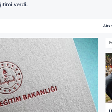
timi verdi..
Abon
E
Ü