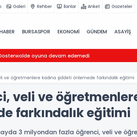
o
Galeri
Rehber
İlanlar
Anket
Gazeteler
HABER
BURSASPOR
EKONOMİ
GÜNDEM
ASAYİŞ
Oosterwolde oyuna devam edemedi
li ve öğretmenlere kadına şiddeti önlemede farkındalık eğitimi
i, veli ve öğretmenler
e farkındalık eğitimi
ir ayda 3 milyondan fazla öğrenci, veli ve öğ