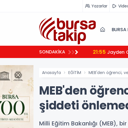
Yazarlar
Vide
BURSA 
21:55
SONDAKİKA
Jayden 
Anasayfa
EĞİTİM
MEB'den öğrenci, ve
MEB'den öğrenc
şiddeti önlemed
Milli Eğitim Bakanlığı (MEB), b