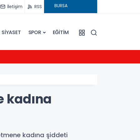
İletişim
RSS
SİYASET
SPOR
EĞİTİM
21:54
UEFA Ş
e kadına
retmene kadına şiddeti