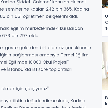
Kadına Şiddeti Önleme" konuları eklendi.
e seminerine katılan 242 bin 365, Kadına
Ü
86 bin 651 öğretmen belgelerini aldı.
C
s
 halk eğitim merkezlerindeki kurslardan
e 673 bin 797 oldu.
 göstergelerden biri olan kız çocuklarının
tliğinin sağlanması amacıyla Temel Eğitim
el Eğitimde 10.000 Okul Projesi"
e İstanbul'da istişare toplantıları
olmak için çalışıyoruz"
B
onuya ilişkin değerlendirmesinde, Kadına
k
 Faaliyet Planı çerçevesinde, bu yöndeki