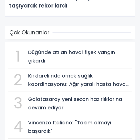
taşıyarak rekor kırdı
Çok Okunanlar
1
Düğünde atılan havai fişek yangın
çıkardı
2
Kırklareli’nde örnek sağlık
koordinasyonu: Ağır yaralı hasta hava
ambulansıyla Ankara’ya sevk edildi
3
Galatasaray yeni sezon hazırlıklarına
devam ediyor
4
Vincenzo Italiano: "Takım olmayı
başardık"