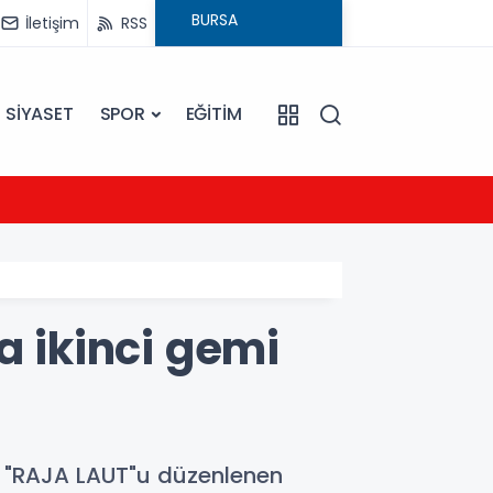
İletişim
RSS
SİYASET
SPOR
EĞİTİM
23:09
Ezine
a ikinci gemi
mi "RAJA LAUT"u düzenlenen