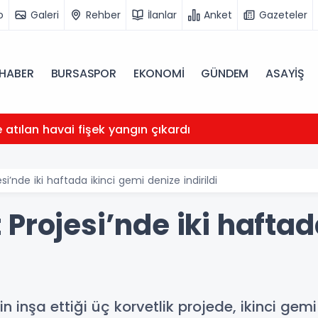
o
Galeri
Rehber
İlanlar
Anket
Gazeteler
HABER
BURSASPOR
EKONOMİ
GÜNDEM
ASAYİŞ
atılan havai fişek yangın çıkardı
i’nde iki haftada ikinci gemi denize indirildi
Projesi’nde iki haftad
n inşa ettiği üç korvetlik projede, ikinci ge