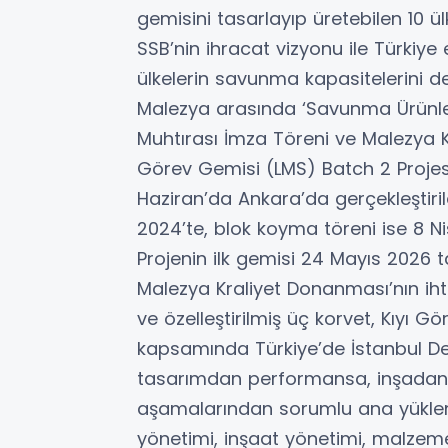
gemisini tasarlayıp üretebilen 10 
SSB’nin ihracat vizyonu ile Türkiy
ülkelerin savunma kapasitelerini de
Malezya arasında ‘Savunma Ürünler
Muhtırası İmza Töreni ve Malezya Kr
Görev Gemisi (LMS) Batch 2 Projes
Haziran’da Ankara’da gerçekleştiril
2024’te, blok koyma töreni ise 8 Ni
Projenin ilk gemisi 24 Mayıs 2026 ta
Malezya Kraliyet Donanması’nın ihti
ve özelleştirilmiş üç korvet, Kıyı G
kapsamında Türkiye’de İstanbul Deni
tasarımdan performansa, inşadan 
aşamalarından sorumlu ana yükleni
yönetimi, inşaat yönetimi, malzem