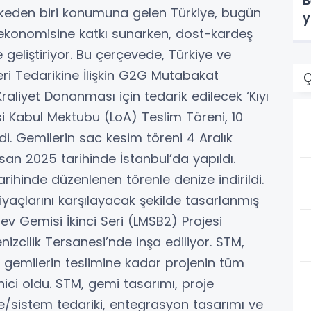
B
ülkeden biri konumuna gelen Türkiye, bugün
y
e ekonomisine katkı sunarken, dost-kardeş
 geliştiriyor. Bu çerçevede, Türkiye ve
i Tedarikine İlişkin G2G Mutabakat
Ç
aliyet Donanması için tedarik edilecek ‘Kıyı
i Kabul Mektubu (LoA) Teslim Töreni, 10
di. Gemilerin sac kesim töreni 4 Aralık
san 2025 tarihinde İstanbul’da yapıldı.
rihinde düzenlenen törenle denize indirildi.
yaçlarını karşılayacak şekilde tasarlanmış
örev Gemisi İkinci Seri (LMSB2) Projesi
zcilik Tersanesi’nde inşa ediliyor. STM,
gemilerin teslimine kadar projenin tüm
ci oldu. STM, gemi tasarımı, proje
e/sistem tedariki, entegrasyon tasarımı ve