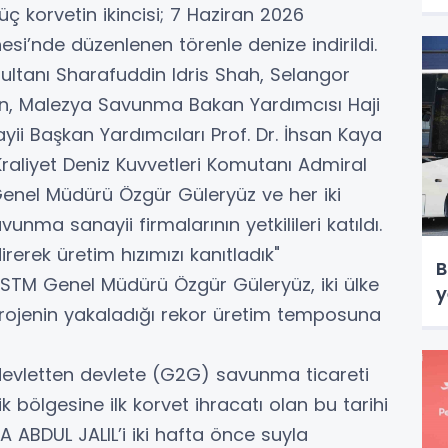
a
 korvetin ikincisi; 7 Haziran 2026
t
nesi’nde düzenlenen törenle denize indirildi.
k
ultanı Sharafuddin Idris Shah, Selangor
e
in, Malezya Savunma Bakan Yardımcısı Haji
i
ii Başkan Yardımcıları Prof. Dr. İhsan Kaya
raliyet Deniz Kuvvetleri Komutanı Admiral
Genel Müdürü Özgür Güleryüz ve her iki
unma sanayii firmalarının yetkilileri katıldı.
irerek üretim hızımızı kanıtladık"
B
STM Genel Müdürü Özgür Güleryüz, iki ülke
y
e projenin yakaladığı rekor üretim temposuna
k devletten devlete (G2G) savunma ticareti
 bölgesine ilk korvet ihracatı olan bu tarihi
 ABDUL JALIL’i iki hafta önce suyla