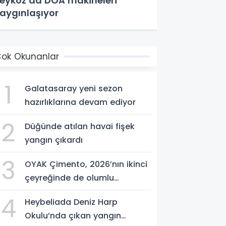
eykoz’da DOA makineleri
aygınlaşıyor
ok Okunanlar
1
Galatasaray yeni sezon
hazırlıklarına devam ediyor
2
Düğünde atılan havai fişek
yangın çıkardı
3
OYAK Çimento, 2026’nın ikinci
çeyreğinde de olumlu
performansını sürdürdü
4
Heybeliada Deniz Harp
Okulu’nda çıkan yangın