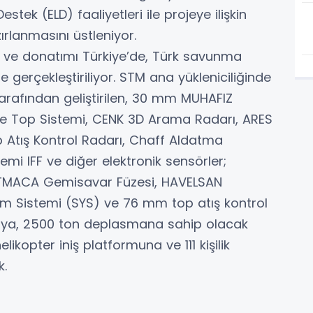
estek (ELD) faaliyetleri ile projeye ilişkin
rlanmasını üstleniyor.
ı ve donatımı Türkiye’de, Türk savunma
ile gerçekleştiriliyor. STM ana yükleniciliğinde
arafından geliştirilen, 30 mm MUHAFIZ
ze Top Sistemi, CENK 3D Arama Radarı, ARES
 Atış Kontrol Radarı, Chaff Aldatma
i IFF ve diğer elektronik sensörler;
 ATMACA Gemisavar Füzesi, HAVELSAN
tim Sistemi (SYS) ve 76 mm top atış kontrol
boya, 2500 ton deplasmana sahip olacak
ikopter iniş platformuna ve 111 kişilik
k.