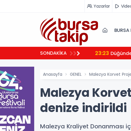
Yazarlar
Vide
BURSA 
23:23
SONDAKİKA
 ambulansıyla Ankara’ya sevk edildi
Düğünde 
Anasayfa
GENEL
Malezya Korvet Projes
Malezya Korvet 
denize indirildi
Malezya Kraliyet Donanması içi