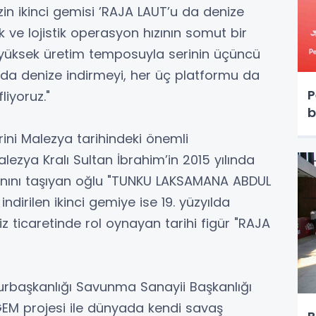
in ikinci gemisi ’RAJA LAUT’u da denize
 ve lojistik operasyon hızının somut bir
 yüksek üretim temposuyla serinin üçüncü
da denize indirmeyi, her üç platformu da
P
liyoruz."
b
rini Malezya tarihindeki önemli
alezya Kralı Sultan İbrahim’in 2015 yılında
anını taşıyan oğlu "TUNKU LAKSAMANA ABDUL
indirilen ikinci gemiye ise 19. yüzyılda
z ticaretinde rol oynayan tarihi figür "RAJA
hurbaşkanlığı Savunma Sanayii Başkanlığı
GEM projesi ile dünyada kendi savaş