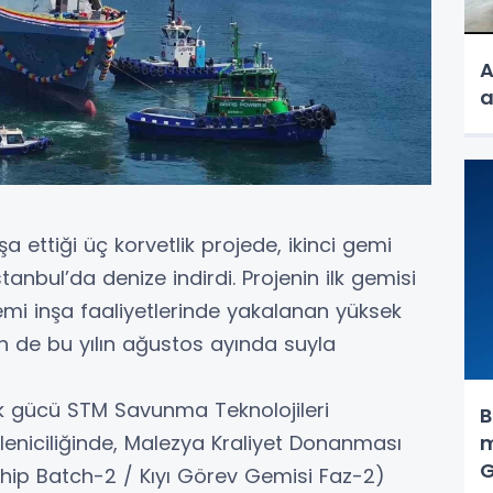
A
a
a ettiği üç korvetlik projede, ikinci gemi
anbul’da denize indirdi. Projenin ilk gemisi
 gemi inşa faaliyetlerinde yakalanan yüksek
 de bu yılın ağustos ayında suyla
ik gücü STM Savunma Teknolojileri
B
kleniciliğinde, Malezya Kraliyet Donanması
m
G
 Ship Batch-2 / Kıyı Görev Gemisi Faz-2)