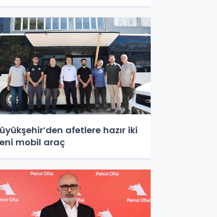
ile ve güçlü toplumun
eminatıdır’" başlıklı haberin bir
aresi kaynağından iptal
dilmiştir. Özür diler, haberde an
tibariyle mevcut
üyükşehir’den afetlere hazır iki
eni mobil araç