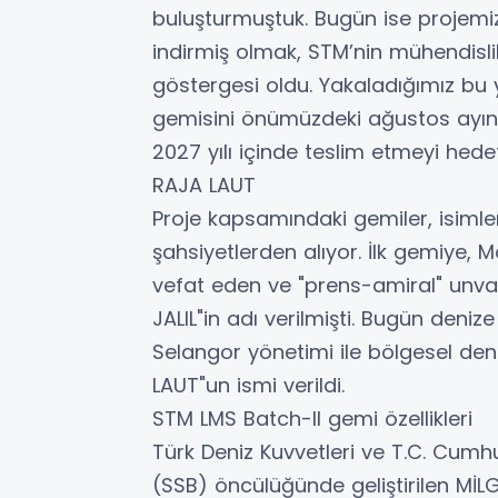
buluşturmuştuk. Bugün ise projemiz
indirmiş olmak, STM’nin mühendislik
göstergesi oldu. Yakaladığımız bu
gemisini önümüzdeki ağustos ayın
2027 yılı içinde teslim etmeyi hedef
RAJA LAUT
Proje kapsamındaki gemiler, isimle
şahsiyetlerden alıyor. İlk gemiye, M
vefat eden ve "prens-amiral" unv
JALIL"in adı verilmişti. Bugün denize 
Selangor yönetimi ile bölgesel deni
LAUT"un ismi verildi.
STM LMS Batch-II gemi özellikleri
Türk Deniz Kuvvetleri ve T.C. Cum
(SSB) öncülüğünde geliştirilen MİL