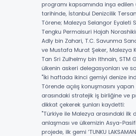
programı kapsamında inşa edilen üç
tarihinde, İstanbul Denizcilik Tersa
Törene; Malezya Selangor Eyaleti S
Tengku Permaisuri Hajah Norashik
Adly bin Zahari, T.C. Savunma Sanay
ve Mustafa Murat Şeker, Malezya K
Tan Sri Zulhelmy bin Ithnain, STM 
ülkenin askeri delegasyonları ve sav
"İki haftada ikinci gemiyi denize ind
Törende açılış konuşmasını yapan 
arasındaki stratejik iş birliğine v
dikkat çekerek şunları kaydetti:
"Türkiye ile Malezya arasındaki il
anlaşması ve ülkemizin Asya-Pasifik
projede, ilk gemi ’TUNKU LAKSAMANA