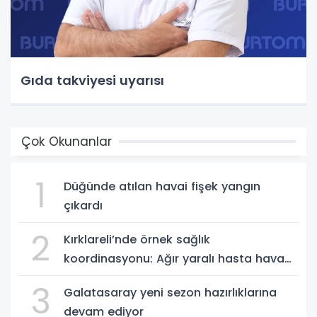
Gıda takviyesi uyarısı
Çok Okunanlar
1
Düğünde atılan havai fişek yangın
çıkardı
2
Kırklareli’nde örnek sağlık
koordinasyonu: Ağır yaralı hasta hava
ambulansıyla Ankara’ya sevk edildi
3
Galatasaray yeni sezon hazırlıklarına
devam ediyor