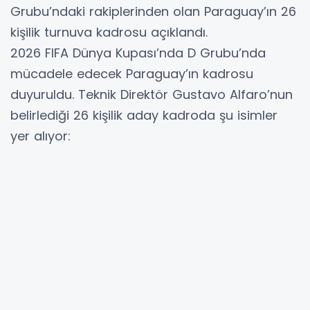
Grubu’ndaki rakiplerinden olan Paraguay’ın 26
kişilik turnuva kadrosu açıklandı.
2026 FIFA Dünya Kupası’nda D Grubu’nda
mücadele edecek Paraguay’ın kadrosu
duyuruldu. Teknik Direktör Gustavo Alfaro’nun
belirlediği 26 kişilik aday kadroda şu isimler
yer alıyor:
Kaleci: Orlando Gill, Roberto Junior Fernandez,
Gaston Olveira
Defans: Juan Caceres, Gustavo Velazquez,
Gustavo Gomez, Junior Alonso, Jose Canale,
Omar Alderete, Alexandro Maidana, Fabian
Balbuena
Orta saha: Diego Gomez, Mauricio Mahalhaes,