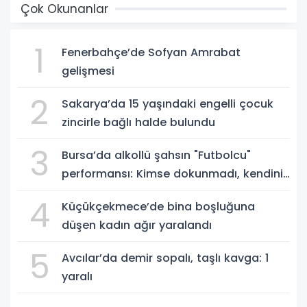
Çok Okunanlar
1
Fenerbahçe’de Sofyan Amrabat
gelişmesi
2
Sakarya’da 15 yaşındaki engelli çocuk
zincirle bağlı halde bulundu
3
Bursa’da alkollü şahsın "Futbolcu"
performansı: Kimse dokunmadı, kendini
yere bıraktı
4
Küçükçekmece’de bina boşluğuna
düşen kadın ağır yaralandı
5
Avcılar’da demir sopalı, taşlı kavga: 1
yaralı