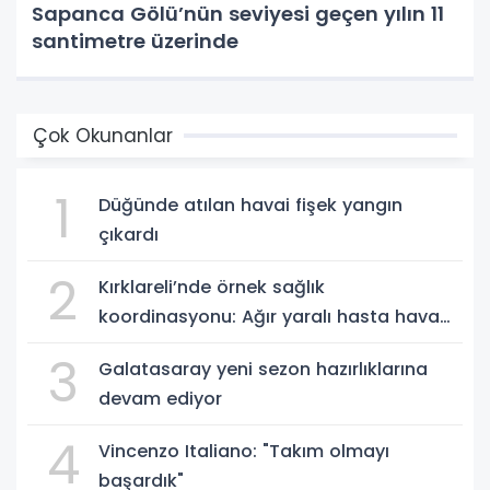
Sapanca Gölü’nün seviyesi geçen yılın 11
santimetre üzerinde
Çok Okunanlar
1
Düğünde atılan havai fişek yangın
çıkardı
2
Kırklareli’nde örnek sağlık
koordinasyonu: Ağır yaralı hasta hava
ambulansıyla Ankara’ya sevk edildi
3
Galatasaray yeni sezon hazırlıklarına
devam ediyor
4
Vincenzo Italiano: "Takım olmayı
başardık"