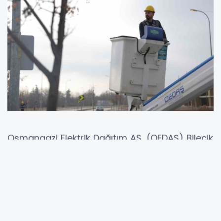
Osmangazi Elektrik Dağıtım AŞ, (OEDAŞ) Bilecik
İl Müdürü Mesut Şen, il genelinde 323 milyon
900 bin TL’lik yatırım yapacaklarını söyleyerek,
"Bilecik’te 100 kişiye dolaylı istihdam
sağlayacak" dedi.
OEDAŞ Bilecik İl Müdürü Mesut Şen, OEDAŞ