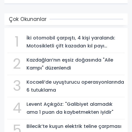
Çok Okunanlar
1
İki otomobil çarpıştı, 4 kişi yaralandı:
Motosikletli çift kazadan kıl payı
kurtuldu
2
Kazdağları’nın eşsiz doğasında "Aile
Kampı" düzenlendi
3
Kocaeli’de uyuşturucu operasyonlarında
6 tutuklama
4
Levent Açıkgöz: "Galibiyet alamadık
ama 1 puan da kaybetmekten iyidir"
5
Bilecik’te kuşun elektrik teline çarpması