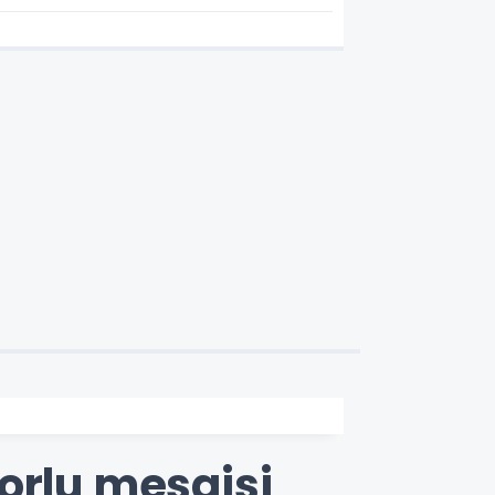
söndürüldü
zorlu mesaisi