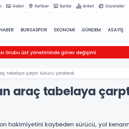
o
Galeri
Rehber
İlanlar
Anket
Gazeteler
HABER
BURSASPOR
EKONOMİ
GÜNDEM
ASAYİŞ
ası Grubu üst yönetiminde görev değişimi
aç tabelaya çarptı: Sürücü yaralandı
an araç tabelaya çarpt
yon hakimiyetini kaybeden sürücü, yol kenarı