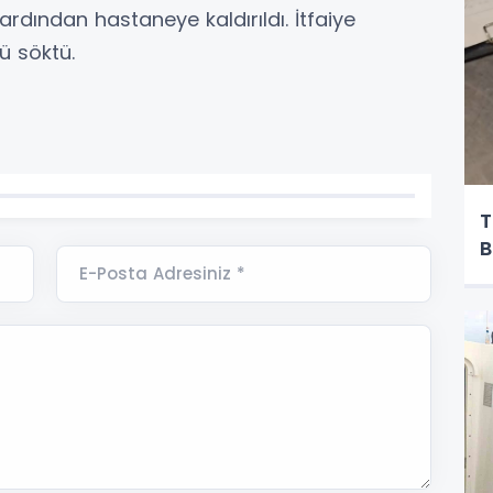
rdından hastaneye kaldırıldı. İtfaiye
ü söktü.
T
B
E-Posta Adresiniz *