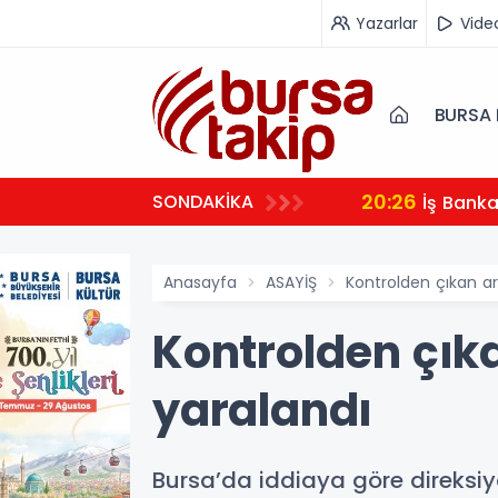
Yazarlar
Vide
BURSA 
20:26
SONDAKİKA
İş Bank
Anasayfa
ASAYİŞ
Kontrolden çıkan ar
Kontrolden çık
yaralandı
Bursa’da iddiaya göre direksi