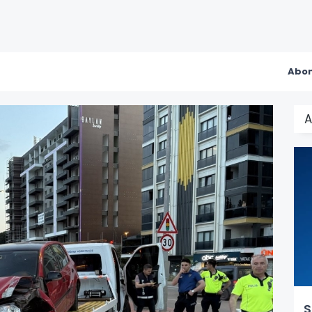
Abon
A
S