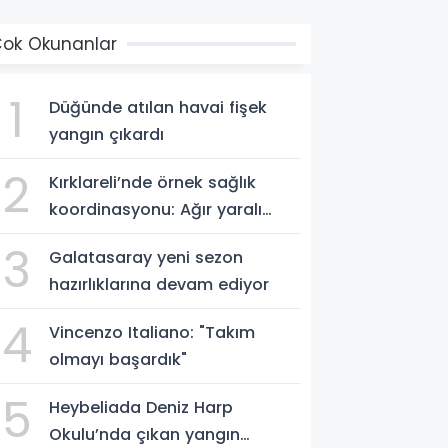
ok Okunanlar
1
Düğünde atılan havai fişek
yangın çıkardı
2
Kırklareli’nde örnek sağlık
koordinasyonu: Ağır yaralı
hasta hava ambulansıyla
3
Galatasaray yeni sezon
Ankara’ya sevk edildi
hazırlıklarına devam ediyor
4
Vincenzo Italiano: "Takım
olmayı başardık"
5
Heybeliada Deniz Harp
Okulu’nda çıkan yangın