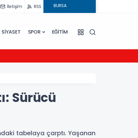
İletişim
RSS
SİYASET
SPOR
EĞİTİM
20:16
Sarıye
ı: Sürücü
ndaki tabelaya çarptı. Yaşanan