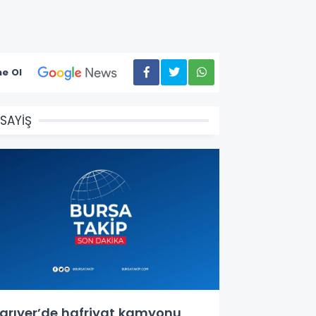
e Ol
SAYİŞ
arıyer’de hafriyat kamyonu