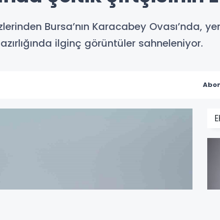
zlerinden Bursa’nın Karacabey Ovası’nda, yen
hazırlığında ilginç görüntüler sahneleniyor.
Abon