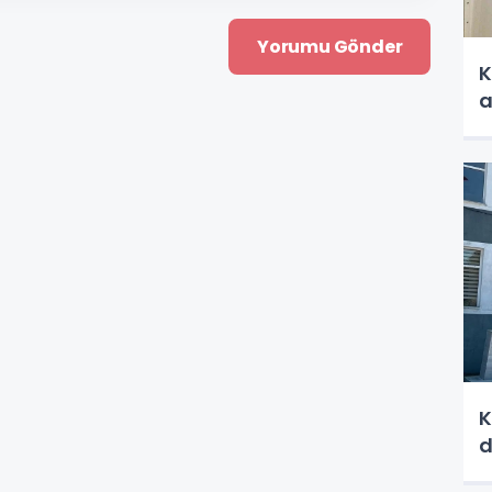
K
a
K
d