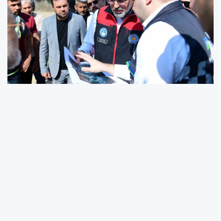
Kestel Belediyesi tarafından Burhaniye ve
Gözede Mahalleleri’nde doğalgaz
çalışmalarına başlandı. Mahallelerin doğalgaz
altyapısına kavuşması için yürütülen
çalışmalar kapsamında ilk kazı
gerçekleştirilirken, ekipler sahada çalışmalarını
sürdürüyor.
Kestel Belediyesi, kırsal mahallelerde ulaşım,