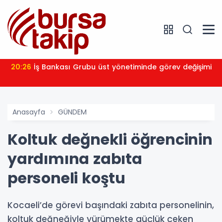
20:26
İş Bankası Grubu üst yönetiminde görev değişimi
Anasayfa
GÜNDEM
Koltuk değnekli öğrencinin
yardımına zabıta
personeli koştu
Kocaeli’de görevi başındaki zabıta personelinin,
koltuk değneğiyle yürümekte güçlük çeken