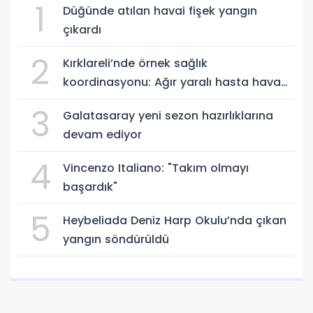
1
Düğünde atılan havai fişek yangın
çıkardı
2
Kırklareli’nde örnek sağlık
koordinasyonu: Ağır yaralı hasta hava
ambulansıyla Ankara’ya sevk edildi
3
Galatasaray yeni sezon hazırlıklarına
devam ediyor
4
Vincenzo Italiano: "Takım olmayı
başardık"
5
Heybeliada Deniz Harp Okulu’nda çıkan
yangın söndürüldü