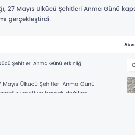
nlığı, 27 Mayıs Ülkücü Şehitleri Anma Günü 
mı gerçekleştirdi.
Abon
, 27 Mayıs Ülkücü Şehitleri Anma Günü
naf ziyareti ve bayrak dağıtımı
arafından İl Başkanı Bahadır Emirler ’in
Bayramı’nda 27 Mayıs Ülkücü Şehitleri
nde çeşitli etkinlikler düzenlendi.