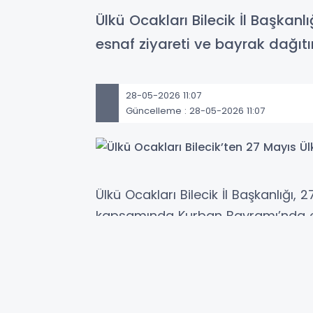
Ülkü Ocakları Bilecik İl Başka
esnaf ziyareti ve bayrak dağıtı
28-05-2026 11:07
Güncelleme : 28-05-2026 11:07
Ülkü Ocakları Bilecik İl Başkanlığı
kapsamında Kurban Bayramı’nda es
gerçekleştirdi.
Ülkü Ocakları Bilecik İl Başkanlığı t
talimatları doğrultusunda, Kurban 
Anma Günü dolayısıyla şehir merkezi