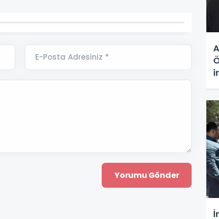
A
E-Posta Adresiniz *
Ö
i
i
g
İ