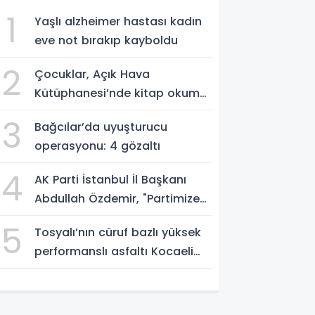
1
Yaşlı alzheimer hastası kadın
eve not bırakıp kayboldu
2
Çocuklar, Açık Hava
Kütüphanesi’nde kitap okuma
alışkanlığı kazanıyorlar
3
Bağcılar’da uyuşturucu
operasyonu: 4 gözaltı
4
AK Parti İstanbul İl Başkanı
Abdullah Özdemir, "Partimize
katılımlar sadece AK Parti’nin
5
Tosyalı’nın cüruf bazlı yüksek
değil, Türkiye’nin büyümesidir"
performanslı asfaltı Kocaeli
yollarında