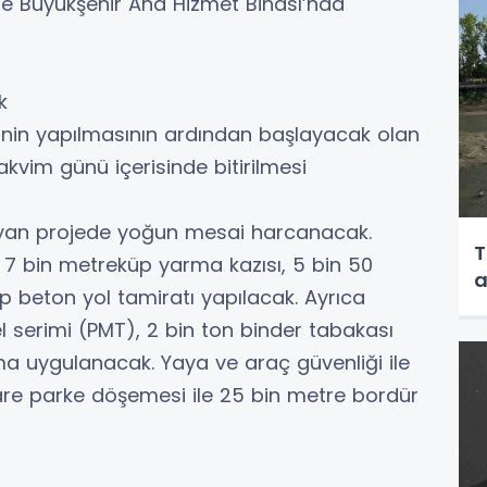
te Büyükşehir Ana Hizmet Binası’nda
k
minin yapılmasının ardından başlayacak olan
akvim günü içerisinde bitirilmesi
ayan projede yoğun mesai harcanacak.
T
7 bin metreküp yarma kazısı, 5 bin 50
a
 beton yol tamiratı yapılacak. Ayrıca
l serimi (PMT), 2 bin ton binder tabakası
ma uygulanacak. Yaya ve araç güvenliği ile
kare parke döşemesi ile 25 bin metre bordür