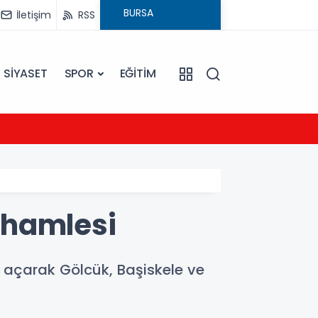
İletişim
RSS
SİYASET
SPOR
EĞİTİM
21:54
UEFA Ş
e hamlesi
u açarak Gölcük, Başiskele ve