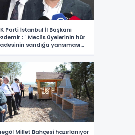
K Parti İstanbul İl Başkanı
zdemir : " Meclis üyelerinin hür
radesinin sandığa yansıması
çin tüm hukukçularımızla
erekli başvurumuzu yapacağız"
negöl Millet Bahçesi hazırlanıyor