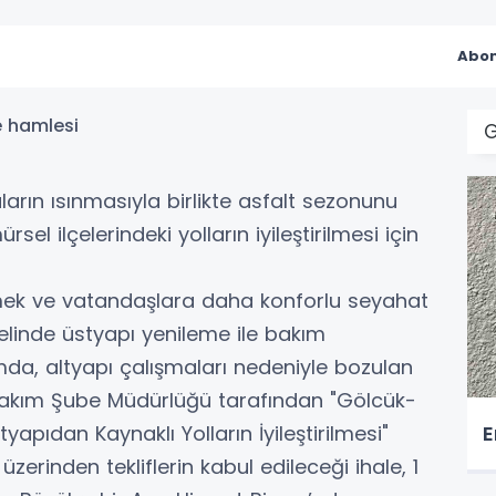
Abon
ların ısınmasıyla birlikte asfalt sezonunu
l ilçelerindeki yolların iyileştirilmesi için
rmek ve vatandaşlara daha konforlu seyahat
linde üstyapı yenileme ile bakım
mda, altyapı çalışmaları nedeniyle bozulan
 Bakım Şube Müdürlüğü tarafından "Gölcük-
E
yapıdan Kaynaklı Yolların İyileştirilmesi"
erinden tekliflerin kabul edileceği ihale, 1