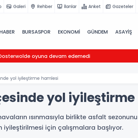
o
Galeri
Rehber
İlanlar
Anket
Gazeteler
HABER
BURSASPOR
EKONOMİ
GÜNDEM
ASAYİŞ
Oosterwolde oyuna devam edemedi
sinde yol iyileştirme hamlesi
lçesinde yol iyileştirm
havaların ısınmasıyla birlikte asfalt sezonun
 iyileştirilmesi için çalışmalara başlıyor.