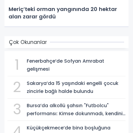
Meriç’teki orman yangınında 20 hektar
alan zarar gördü
Çok Okunanlar
1
Fenerbahçe’de Sofyan Amrabat
gelişmesi
2
Sakarya’da 15 yaşındaki engelli çocuk
zincirle bağlı halde bulundu
3
Bursa’da alkollü şahsın "Futbolcu"
performansı: Kimse dokunmadı, kendini
yere bıraktı
4
Küçükçekmece’de bina boşluğuna