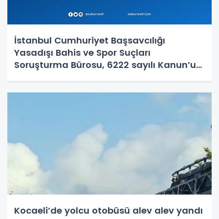
İstanbul Cumhuriyet Başsavcılığı
Yasadışı Bahis ve Spor Suçları
Soruşturma Bürosu, 6222 sayılı Kanun’un
14-15. maddelerine muhalefet,
uyuşturucu madde bulundurma ve
kullanma, örgütlü karaborsa bilet
dolandırıcılığı ve halkı y
Kocaeli’de yolcu otobüsü alev alev yandı