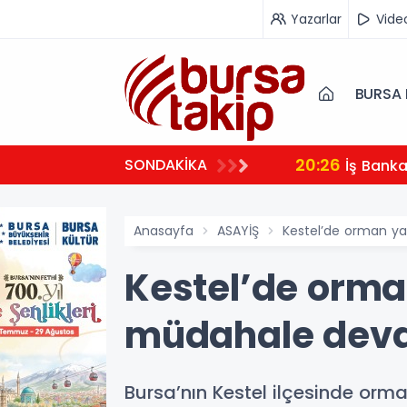
Yazarlar
Vide
BURSA 
20:26
SONDAKİKA
İş Bank
Anasayfa
ASAYİŞ
Kestel’de orman y
Kestel’de orma
müdahale deva
Bursa’nın Kestel ilçesinde orm