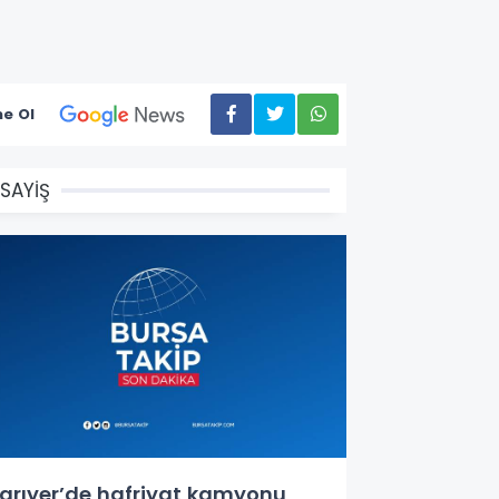
e Ol
SAYİŞ
arıyer’de hafriyat kamyonu