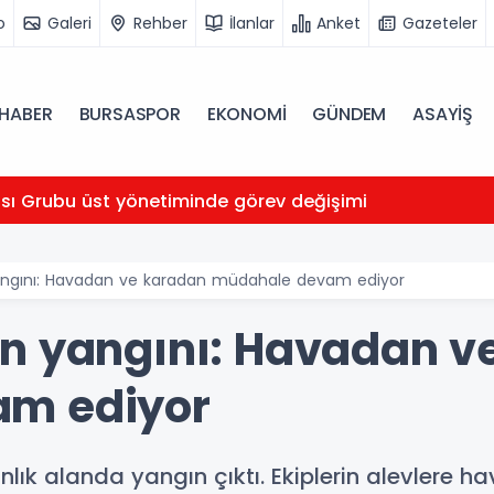
o
Galeri
Rehber
İlanlar
Anket
Gazeteler
HABER
BURSASPOR
EKONOMİ
GÜNDEM
ASAYİŞ
ası Grubu üst yönetiminde görev değişimi
angını: Havadan ve karadan müdahale devam ediyor
n yangını: Havadan v
m ediyor
anlık alanda yangın çıktı. Ekiplerin alevler