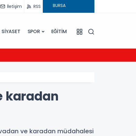
İletişim
RSS
SİYASET
SPOR
EĞİTİM
20:16
Sarıye
e karadan
e havadan ve karadan müdahalesi