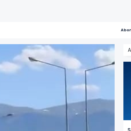
Abon
A
S