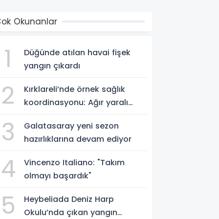
ok Okunanlar
1
Düğünde atılan havai fişek
yangın çıkardı
2
Kırklareli’nde örnek sağlık
koordinasyonu: Ağır yaralı
hasta hava ambulansıyla
3
Galatasaray yeni sezon
Ankara’ya sevk edildi
hazırlıklarına devam ediyor
4
Vincenzo Italiano: "Takım
olmayı başardık"
5
Heybeliada Deniz Harp
Okulu’nda çıkan yangın