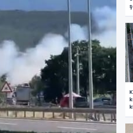
ş
K
k
k