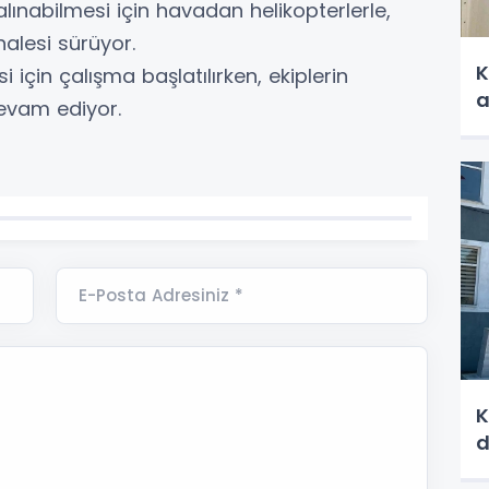
 alınabilmesi için havadan helikopterlerle,
alesi sürüyor.
K
 için çalışma başlatılırken, ekiplerin
a
evam ediyor.
E-Posta Adresiniz *
K
d