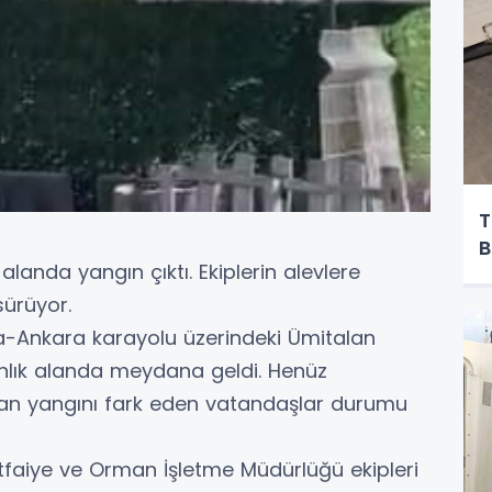
T
B
alanda yangın çıktı. Ekiplerin alevlere
ürüyor.
sa-Ankara karayolu üzerindeki Ümitalan
lık alanda meydana geldi. Henüz
yan yangını fark eden vatandaşlar durumu
tfaiye ve Orman İşletme Müdürlüğü ekipleri